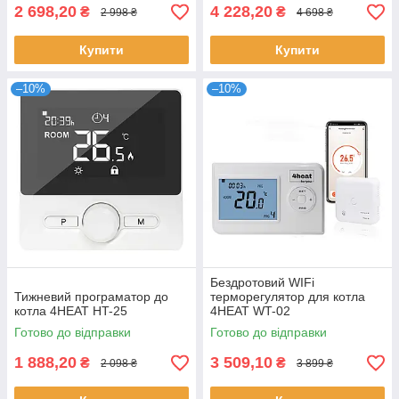
2 698,20
4 228,20
₴
₴
2 998 ₴
4 698 ₴
Купити
Купити
–10%
–10%
Бездротовий WIFi
Тижневий програматор до
терморегулятор для котла
котла 4HEAT HT-25
4HEAT WT-02
Готово до відправки
Готово до відправки
1 888,20
3 509,10
₴
₴
2 098 ₴
3 899 ₴