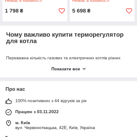
Немає в наявності
Немає в наявності
(4HT.WT75.B)
1 798
5 698
₴
₴
Чому важливо купити терморегулятор
для котла
Переважна кількість газових та електричних котлів різних
брендів, що надходять у продаж, не мають у своїй
Показати все
комплектації повноцінної автоматики (термостату), яка могла
б забезпечувати оптимальну роботу за температурою повітря
та за часом, що є базовими параметрами, які необхідно
підтримувати.
Про нас
Якщо провести аналогію з автомобілем, то більшість
100% позитивних з 44 відгуків за рік
опалювальних котлів не оснащені головним – це «кермо», за
допомогою якого забезпечується керування приладом.
Працює з 03.11.2022
Таким «кермом» у більшості систем опалення служить –
терморегулятор, бо побутові котли не є винятком.
м. Київ
вул. Червоноткацька, 42Е, Київ, Україна