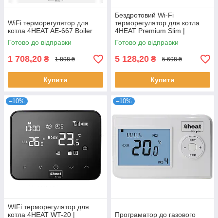
Бездротовий Wi-Fi
WiFi терморегулятор для
терморегулятор для котла
котла 4HEAT AE-667 Boiler
4HEAT Premium Slim |
Сенсорний з АКБ
Готово до відправки
Готово до відправки
(4HT.WT75.W)
1 708,20
5 128,20
₴
₴
1 898 ₴
5 698 ₴
Купити
Купити
–10%
–10%
WIFi терморегулятор для
котла 4HEAT WT-20 |
Програматор до газового