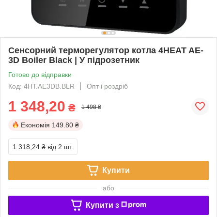
Сенсорний терморегулятор котла 4HEAT AE-
3D Boiler Black | У підрозетник
Готово до відправки
Код: 4HT.AE3DB.BLR
Опт і роздріб
1 348,20
₴
1 498 ₴
Економія
149.80 ₴
1 318,24 ₴
від 2 шт.
Купити
або
Купити з