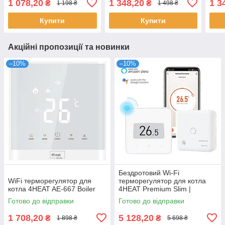
1 078,20
1 348,20
1 3
₴
₴
1 198 ₴
1 498 ₴
Купити
Купити
Акційні пропозиції та новинки
–10%
–10%
Бездротовий Wi-Fi
WiFi терморегулятор для
терморегулятор для котла
котла 4HEAT AE-667 Boiler
4HEAT Premium Slim |
Сенсорний з АКБ
Готово до відправки
Готово до відправки
(4HT.WT75.W)
1 708,20
5 128,20
₴
₴
1 898 ₴
5 698 ₴