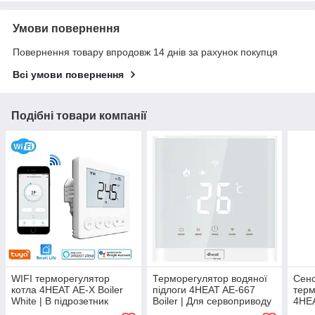
Умови повернення
Повернення товару впродовж 14 днів за рахунок покупця
Всі умови повернення
Подібні товари компанії
WIFI терморегулятор
Терморегулятор водяної
Сен
котла 4HEAT AE-X Boiler
підлоги 4HEAT AE-667
терм
White | В підрозетник
Boiler | Для сервоприводу
4HEA
в підрозетник
У пі