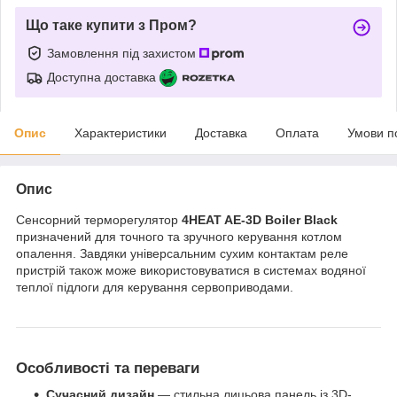
Що таке купити з Пром?
Замовлення під захистом
Доступна доставка
Опис
Характеристики
Доставка
Оплата
Умови п
Опис
Сенсорний терморегулятор
4HEAT AE-3D Boiler Black
призначений для точного та зручного керування котлом
опалення. Завдяки універсальним сухим контактам реле
пристрій також може використовуватися в системах водяної
теплої підлоги для керування сервоприводами.
Особливості та переваги
Сучасний дизайн
— стильна лицьова панель із 3D-