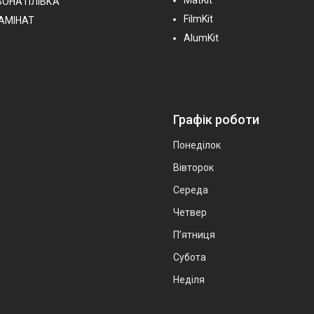
MatKit
ВОНА ПЛІВКА
FilmKit
ЛАМІНАТ
AlumKit
Графік роботи
Понеділок
Вівторок
Середа
Четвер
Пʼятниця
Субота
Неділя