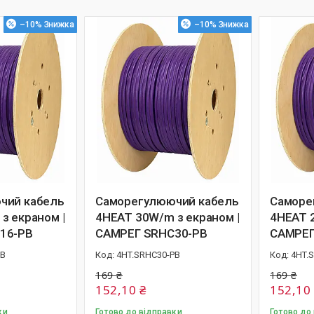
–10%
–10%
чий кабель
Саморегулюючий кабель
Саморе
з екраном |
4HEAT 30W/m з екраном |
4HEAT 2
16-PB
САМРЕГ SRHC30-PB
САМРЕГ
PB
4HT.SRHC30-PB
4HT.
169 ₴
169 ₴
152,10 ₴
152,10
ки
Готово до відправки
Готово до