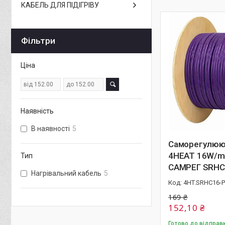
КАБЕЛЬ ДЛЯ ПІДІГРІВУ
Фільтри
Ціна
Наявність
В наявності
5
Саморегулюю
4HEAT 16W/m 
Тип
САМРЕГ SRHC
Нагрівальний кабель
5
4HT.SRHC16-
169 ₴
152,10 ₴
Готово до відправ