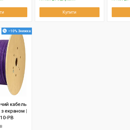
ти
Купити
–10%
чий кабель
з екраном |
10-PB
PB