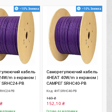
–10%
–10%
гулюючий кабель
Саморегулюючий кабель
4W/m з екраном |
4HEAT 40W/m з екраном |
 SRHC24-PB
САМРЕГ SRHC40-PB
SRHC24-PB
4HT.SRHC40-PB
169 ₴
 ₴
152,10 ₴
 відправки
Готово до відправки