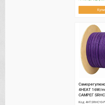
Купи
Саморегулюю
4HEAT 16W/m 
САМРЕГ SRHC
4HT.SRHC10-