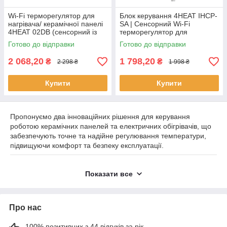
Wi-Fi терморегулятор для
Блок керування 4HEAT IHCP-
нагрівача/ керамічної панелі
SA | Сенсорний Wi-Fi
4HEAT 02DB (сенсорний із
терморегулятор для
вилкою, 16 А, клеми L+N+PE)
інфрачервоної панелі з
Готово до відправки
Готово до відправки
пультом ДК
2 068,20
1 798,20
₴
₴
2 298 ₴
1 998 ₴
Купити
Купити
Пропонуємо два інноваційних рішення для керування
роботою керамічних панелей та електричних обігрівачів, що
забезпечують точне та надійне регулювання температури,
підвищуючи комфорт та безпеку експлуатації.
Показати все
1. Терморегулятор-вилка з функцією Wi-Fi та
сенсорним дисплеєм
Про нас
Особливості
:
100% позитивних з 44 відгуків за рік