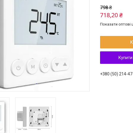
798 ₴
718,20 ₴
Показати оптові ц
К
Купити
+380 (50) 214-47