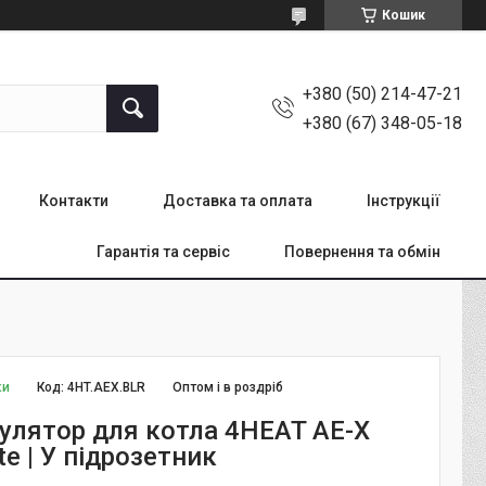
Кошик
+380 (50) 214-47-21
+380 (67) 348-05-18
Контакти
Доставка та оплата
Інструкції
Гарантія та сервіс
Повернення та обмін
ки
Код:
4HT.AEX.BLR
Оптом і в роздріб
улятор для котла 4HEAT AE-X
ite | У підрозетник