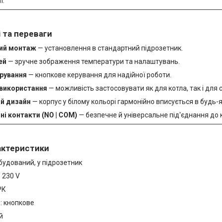
ї.
 та переваги
ий монтаж
— установлення в стандартний підрозетник.
ей
— зручне зображення температури та налаштувань.
рування
— кнопкове керування для надійної роботи.
 використання
— можливість застосовувати як для котла, так і для 
й дизайн
— корпус у білому кольорі гармонійно вписується в будь-як
ні контакти (NO | COM)
— безпечне й універсальне під'єднання до 
рактеристики
будований, у підрозетник
 230 V
РК
: кнопкове
й