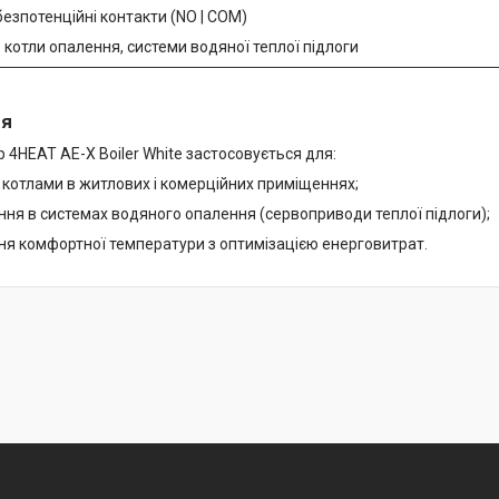
 безпотенційні контакти (NO | COM)
: котли опалення, системи водяної теплої підлоги
ня
 4HEAT AE-X Boiler White застосовується для:
 котлами в житлових і комерційних приміщеннях;
ня в системах водяного опалення (сервоприводи теплої підлоги);
ня комфортної температури з оптимізацією енерговитрат.