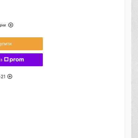
іни
упити
 з
-21