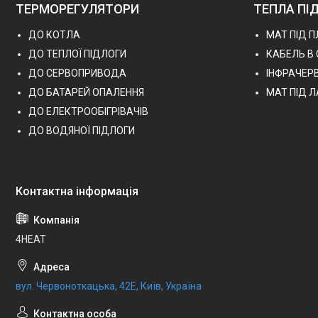
ТЕРМОРЕГУЛЯТОРИ
ТЕПЛА ПІ
ДО КОТЛА
МАТ ПІД 
ДО ТЕПЛОЇ ПІДЛОГИ
КАБЕЛЬ В
ДО СЕРВОПРИВОДА
ІНФРАЧЕР
ДО БАТАРЕЙ ОПАЛЕННЯ
МАТ ПІД 
ДО ЕЛЕКТРООБІГРІВАЧІВ
ДО ВОДЯНОЇ ПІДЛОГИ
4HEAT
вул. Червоноткацька, 42Е, Київ, Україна