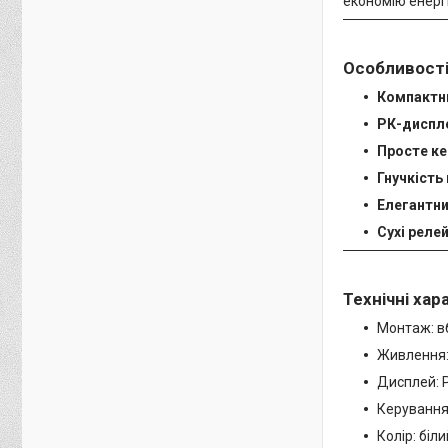
економію енергі
Особливості
Компактн
РК-диспл
Просте ке
Гнучкість
Елегантни
Сухі релей
Технічні ха
Монтаж: в
Живлення:
Дисплей: 
Керування
Колір: біли