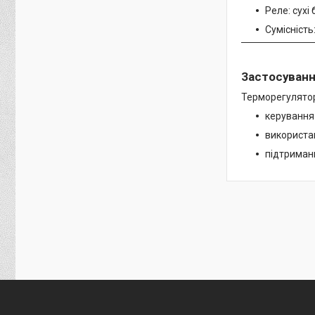
Реле: сухі
Сумісність
Застосуван
Терморегулятор
керування
використан
підтриман