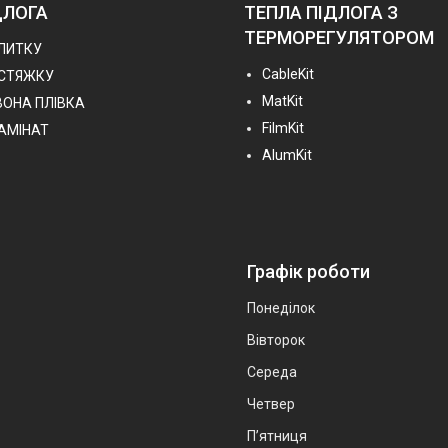
ДЛОГА
ТЕПЛА ПІДЛОГА З
ТЕРМОРЕГУЛЯТОРОМ
ПЛИТКУ
СableKit
 СТЯЖКУ
MatKit
ВОНА ПЛІВКА
FilmKit
ЛАМІНАТ
AlumKit
Графік роботи
Понеділок
Вівторок
Середа
Четвер
Пʼятниця