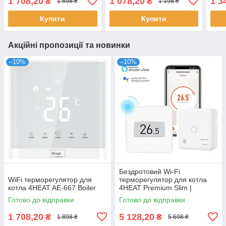
1 708,20
1 078,20
1 3
₴
₴
1 898 ₴
1 198 ₴
підрозетник
Купити
Купити
Акційні пропозиції та новинки
–10%
–10%
Бездротовий Wi-Fi
WiFi терморегулятор для
терморегулятор для котла
котла 4HEAT AE-667 Boiler
4HEAT Premium Slim |
Сенсорний з АКБ
Готово до відправки
Готово до відправки
(4HT.WT75.W)
1 708,20
5 128,20
₴
₴
1 898 ₴
5 698 ₴