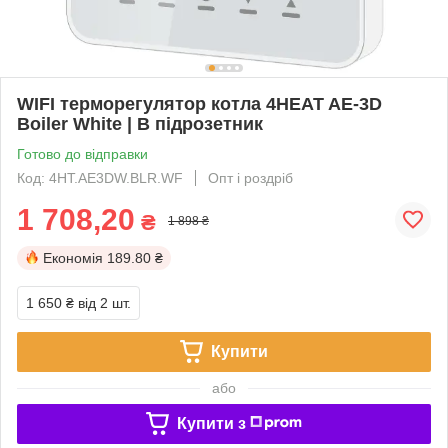
WIFI терморегулятор котла 4HEAT AE-3D
Boiler White | В підрозетник
Готово до відправки
Код: 4HT.AE3DW.BLR.WF
Опт і роздріб
1 708,20
₴
1 898 ₴
Економія
189.80 ₴
1 650 ₴
від 2 шт.
Купити
або
Купити з