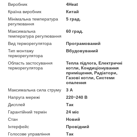
Виробник
4Heat
Країна виробник
Китай
Мінімальна температура
5 град.
регулювання
Максимальна
60 град.
температура регулювання
Вид терморегулятора
Програмований
Тип монтажу
Вбудовуваний
терморегулятора
Область застосування
Тепла підлога, Електричні
терморегулятора
котли, Кондиціонування
приміщення, Радіатори,
Газові котли, Системи
опалення
Максимальна сила струму
3 А
Напруга мережі
220~240 В
Дисплей
Так
Гарантійний термін
24 міс
Стан
Новий
Інтерфейс
Провідний
Голосове управління
Так