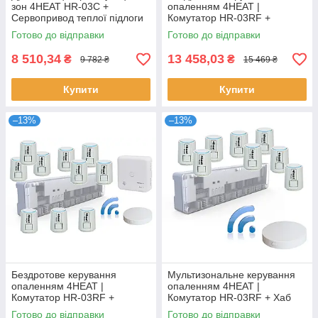
зон 4HEAT HR-03C +
опаленням 4HEAT |
Сервопривод теплої підлоги
Комутатор HR-03RF +
4HT.ATR (8 шт)
Приймач R06 + Хаб EGW01 +
Готово до відправки
Готово до відправки
Привод ATR (8 шт.)
8 510,34
13 458,03
₴
₴
9 782 ₴
15 469 ₴
Купити
Купити
–13%
–13%
Бездротове керування
Мультизональне керування
опаленням 4HEAT |
опаленням 4HEAT |
Комутатор HR-03RF +
Комутатор HR-03RF + Хаб
Приймач R06 + Хаб EGW01 +
EGW01 + Сервопривод ATR
Готово до відправки
Готово до відправки