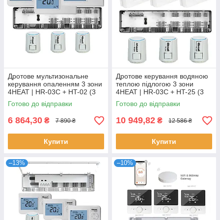
Дротове мультизональне
Дротове керування водяною
керування опаленням 3 зони
теплою підлогою 3 зони
4HEAT | HR-03C + HT-02 (3
4HEAT | HR-03C + HT-25 (3
шт.) + Привод ATR (3шт)
шт.) + Привод ATR (3шт)
Готово до відправки
Готово до відправки
6 864,30
10 949,82
₴
₴
7 890 ₴
12 586 ₴
Купити
Купити
–13%
–10%