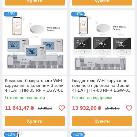
Купити
Купити
–13%
–10%
Комплект бездротового WiFI
Бездротове WiFI керування
керування опаленням 3 зони
водяною підлогою на 3 зони
4HEAT | HR-03 RF + EGW-01
4HEAT | HR-03 RF + EGW-01
+ WT-02 Sender (3 шт.)
+ WT-25 Sender (3 шт.)
Готово до відправки
Готово до відправки
11 641,47
13 932,90
₴
₴
13 381 ₴
15 481 ₴
Купити
Купити
–10%
–13%