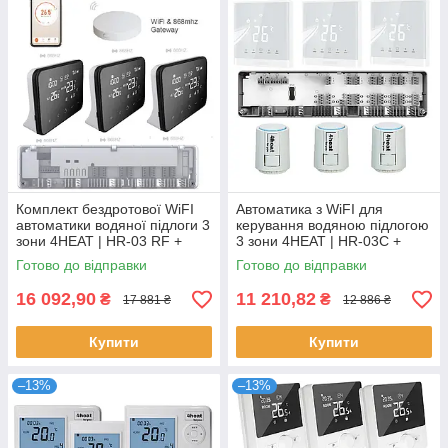
Комплект бездротової WiFI
Автоматика з WiFI для
автоматики водяної підлоги 3
керування водяною підлогою
зони 4HEAT | HR-03 RF +
3 зони 4HEAT | HR-03C +
EGW-01 + WT-20 Sender (3
АЕ-667.WF (3 шт.) + Привод
Готово до відправки
Готово до відправки
шт.)
ATR (3шт)
16 092,90
11 210,82
₴
₴
17 881 ₴
12 886 ₴
Купити
Купити
–13%
–13%