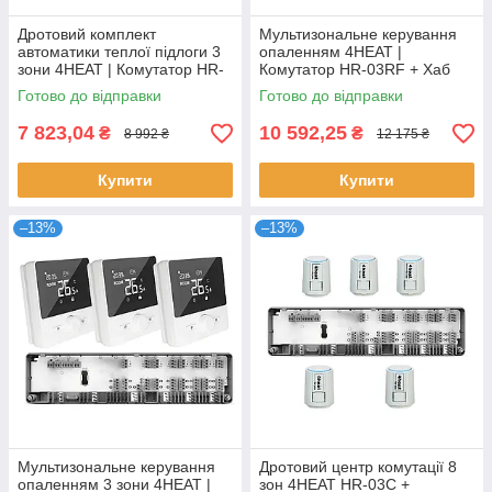
Дротовий комплект
Мультизональне керування
автоматики теплої підлоги 3
опаленням 4HEAT |
зони 4HEAT | Комутатор HR-
Комутатор HR-03RF + Хаб
03C + Терморегулятор HT-02
EGW01 + Сервопривод ATR
Готово до відправки
Готово до відправки
(3 шт)
(6 шт.)
7 823,04
10 592,25
₴
₴
8 992 ₴
12 175 ₴
Купити
Купити
–13%
–13%
Мультизональне керування
Дротовий центр комутації 8
опаленням 3 зони 4HEAT |
зон 4HEAT HR-03C +