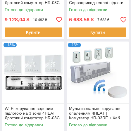
Дротовий комутатор HR-03C
Сервопривод теплої підлоги
+ Терморегулятор HT-25 (3
4HT.ATR (5 шт.)
Готово до відправки
Готово до відправки
шт)
9 128,04
6 688,56
₴
₴
10 492 ₴
7 688 ₴
Купити
Купити
–13%
–13%
Wi-Fi керування водяним
Мультизональне керування
підлогою на 3 зони 4HEAT |
опаленням 4HEAT |
Дротовий комутатор HR-03C
Комутатор HR-03RF + Хаб
+ Регулятор АЕ-667.WF (3
EGW01 + Сервопривод ATR
Готово до відправки
Готово до відправки
шт.)
(4 шт.)