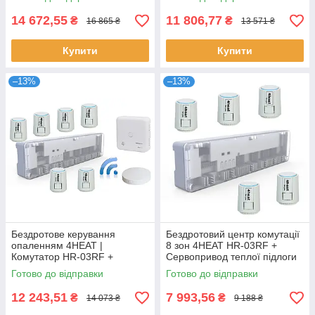
Привод ATR (10 шт.)
(8 шт.)
14 672,55
11 806,77
₴
₴
16 865 ₴
13 571 ₴
Купити
Купити
–13%
–13%
Бездротове керування
Бездротовий центр комутації
опаленням 4HEAT |
8 зон 4HEAT HR-03RF +
Комутатор HR-03RF +
Сервопривод теплої підлоги
Приймач R06 + Хаб EGW01 +
4HT.ATR (5 шт.)
Готово до відправки
Готово до відправки
Привод ATR (6 шт.)
12 243,51
7 993,56
₴
₴
14 073 ₴
9 188 ₴