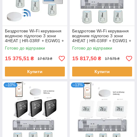
Бездротове Wi-Fi керування
Бездротове Wi-Fi керування
водяною підлогою 3 зони
водяним підлогою 3 зони
4HEAT | HR-03RF + EGW01 +
4HEAT | HR-03RF + EGW01 +
WT-02 (3 шт.) + Привод ATR
WT-25 (3 шт.) + Привод ATR
Готово до відправки
Готово до відправки
(3шт)
(3 шт.)
15 375,51
15 817,50
₴
₴
17 673 ₴
17 575 ₴
Купити
Купити
–10%
–13%