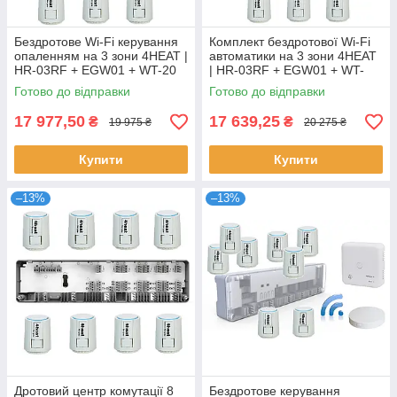
Бездротове Wi-Fi керування
Комплект бездротової Wi-Fi
опаленням на 3 зони 4HEAT |
автоматики на 3 зони 4HEAT
HR-03RF + EGW01 + WT-20
| HR-03RF + EGW01 + WT-
(3 шт.) + Привод ATR (3 шт.)
75W (3 шт.) + Привод ATR
Готово до відправки
Готово до відправки
(3шт)
17 977,50
17 639,25
₴
₴
19 975 ₴
20 275 ₴
Купити
Купити
–13%
–13%
Дротовий центр комутації 8
Бездротове керування