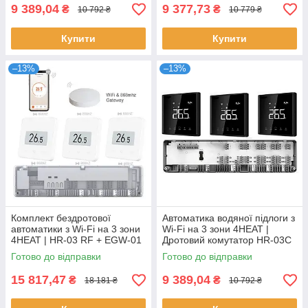
9 389,04
9 377,73
₴
₴
10 792 ₴
10 779 ₴
Купити
Купити
–13%
–13%
Комплект бездротової
Автоматика водяної підлоги з
автоматики з Wi-Fi на 3 зони
Wi-Fi на 3 зони 4HEAT |
4HEAT | HR-03 RF + EGW-01
Дротовий комутатор HR-03C
+ WT-75W Sender (3 шт.)
+ Регулятор АЕ-669B WF (3
Готово до відправки
Готово до відправки
шт.)
15 817,47
9 389,04
₴
₴
18 181 ₴
10 792 ₴