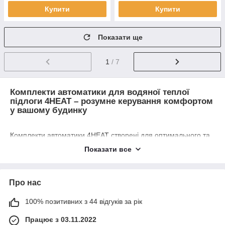
Купити
Купити
Показати ще
1
/ 7
Комплекти автоматики для водяної теплої
підлоги 4HEAT – розумне керування комфортом
у вашому будинку
Комплекти автоматики 4HEAT створені для оптимального та
інтуїтивного керування системами водяної теплої підлоги,
Показати все
забезпечуючи надійний та економічний розподіл тепла в
кожній зоні приміщення. Завдяки сучасним технологіям та
продуманій системі управління, встановлення та
Про нас
експлуатація систем стають максимально зручними як для
професіоналів, так і для домашніх майстрів.
100% позитивних з 44 відгуків за рік
Основні компоненти комплекту:
Працює з 03.11.2022