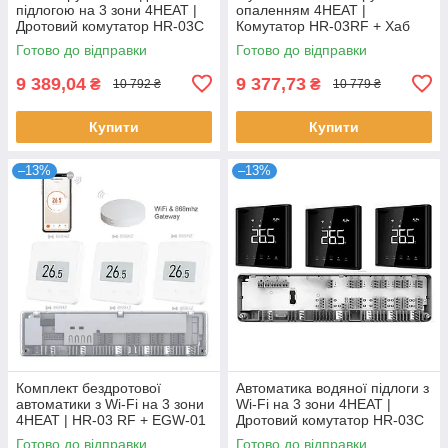
підлогою на 3 зони 4HEAT |
опаленням 4HEAT |
Дротовий комутатор HR-03C
Комутатор HR-03RF + Хаб
+ Регулятор АЕ-667.WF (3
EGW01 + Сервопривод ATR
Готово до відправки
Готово до відправки
шт.)
(4 шт.)
9 389,04
9 377,73
₴
₴
10 792 ₴
10 779 ₴
Купити
Купити
–13%
–13%
Комплект бездротової
Автоматика водяної підлоги з
автоматики з Wi-Fi на 3 зони
Wi-Fi на 3 зони 4HEAT |
4HEAT | HR-03 RF + EGW-01
Дротовий комутатор HR-03C
+ WT-75W Sender (3 шт.)
+ Регулятор АЕ-669B WF (3
Готово до відправки
Готово до відправки