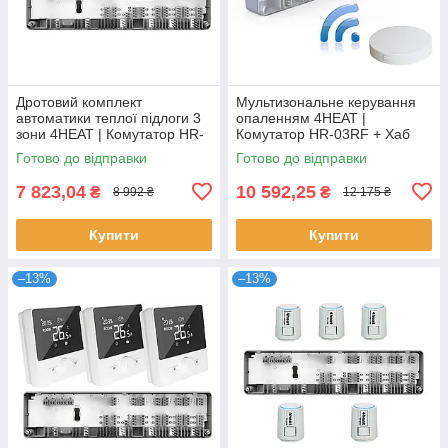
Дротовий комплект
Мультизональне керування
автоматики теплої підлоги 3
опаленням 4HEAT |
зони 4HEAT | Комутатор HR-
Комутатор HR-03RF + Хаб
03C + Терморегулятор HT-02
EGW01 + Сервопривод ATR
Готово до відправки
Готово до відправки
(3 шт)
(6 шт.)
7 823,04
10 592,25
₴
₴
8 992 ₴
12 175 ₴
Купити
Купити
–13%
–13%