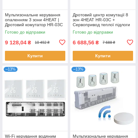
Мультизональне керування
Дротовий центр комутації 8
опаленням 3 зони 4HEAT |
зон 4HEAT HR-03C +
Дротовий комутатор HR-03C
Сервопривод теплої підлоги
+ Терморегулятор HT-25 (3
4HT.ATR (5 шт.)
Готово до відправки
Готово до відправки
шт)
9 128,04
6 688,56
₴
₴
10 492 ₴
7 688 ₴
Купити
Купити
–13%
–13%
Wi-Fi керування водяним
Мультизональне керування