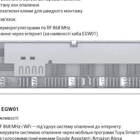
стану зон опалення.
мозатискні клеми для швидкого монтажу.
зв'язок:
терморегуляторами по RF 868 MHz.
вання через інтернет (за наявності хаба EGW01).
T EGW01
жливості:
F 868 MHz і WiFi — під'єднує систему опалення до інтернету.
керувати системою опалення через мобільні програми Tuya Smart/S
 з голосовими помічниками Google Assistant і Amazon Alexa.