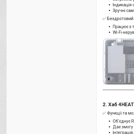
Індикація 
Зручні са
✅ Бездротовий 
Працює з 
Wi-Fi-керу
2. Хаб 4HEA
✅ Функції та мо
Об'єднує R
Дає змогу 
Інтеграція