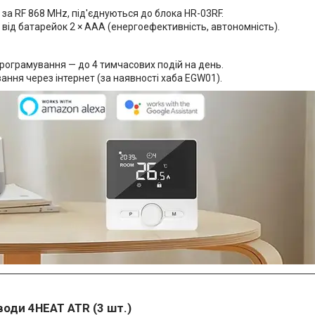
а RF 868 MHz, під'єднуються до блока HR-03RF.
від батарейок 2 × AAA (енергоефективність, автономність).
рограмування — до 4 тимчасових подій на день.
вання через інтернет (за наявності хаба EGW01).
води 4HEAT ATR (3 шт.)