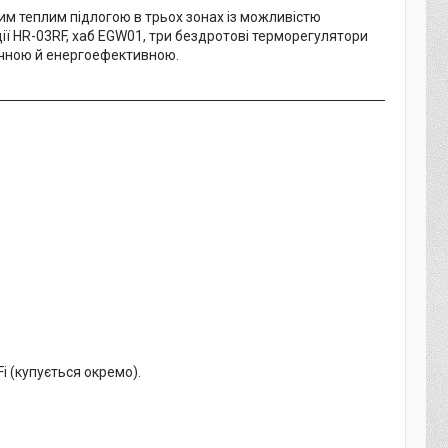
м теплим підлогою в трьох зонах із можливістю
ії HR-03RF, хаб EGW01, три бездротові терморегулятори
учною й енергоефективною.
 (купується окремо).