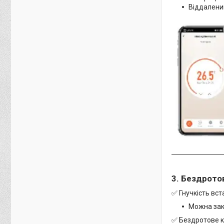
Віддалений
3. Бездрото
✅ Гнучкість вс
Можна закр
✅ Бездротове к