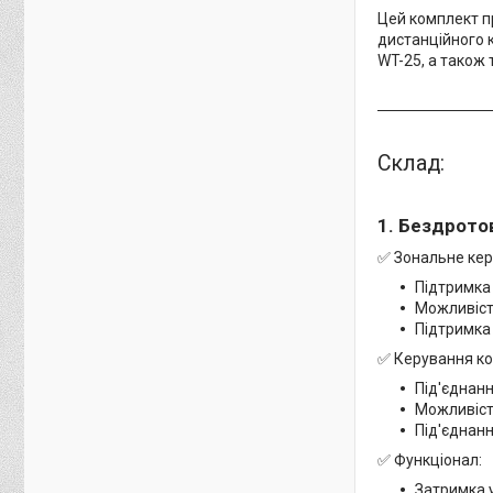
Цей комплект п
дистанційного 
WT-25, а також
Склад:
1. Бездрото
✅ Зональне кер
Підтримка 
Можливість
Підтримка 
✅ Керування ко
Під'єднанн
Можливіст
Під'єднан
✅ Функціонал:
Затримка 