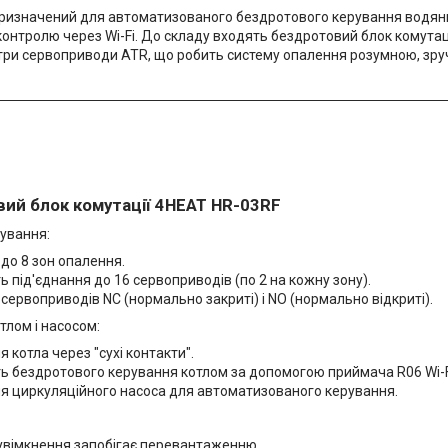
ризначений для автоматизованого бездротового керування водяни
контролю через Wi-Fi. До складу входять бездротовий блок комутац
 три сервоприводи ATR, що робить систему опалення розумною, зр
вий блок комутації 4HEAT HR-03RF
ування:
до 8 зон опалення.
 під'єднання до 16 сервоприводів (по 2 на кожну зону).
сервоприводів NC (нормально закриті) і NO (нормально відкриті).
тлом і насосом:
я котла через "сухі контакти".
ь бездротового керування котлом за допомогою приймача R06 Wi-Fi
ня циркуляційного насоса для автоматизованого керування.
увімкнення запобігає перевантаженню.