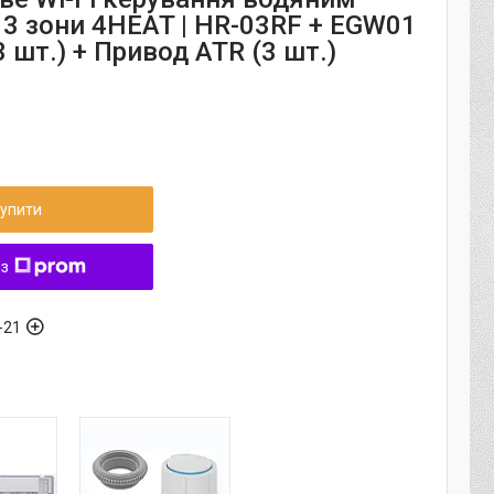
 3 зони 4HEAT | HR-03RF + EGW01
3 шт.) + Привод ATR (3 шт.)
упити
 з
-21