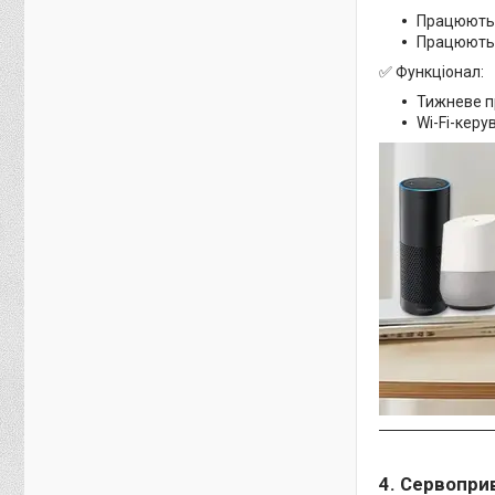
Працюють з
Працюють 
✅ Функціонал:
Тижневе п
Wi-Fi-керу
4. Сервопри