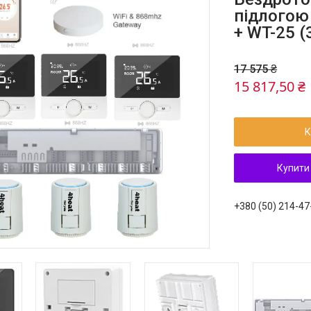
підлогою
+ WT-25 (
17 575 ₴
15 817,50 ₴
К
Купити
+380 (50) 214-47