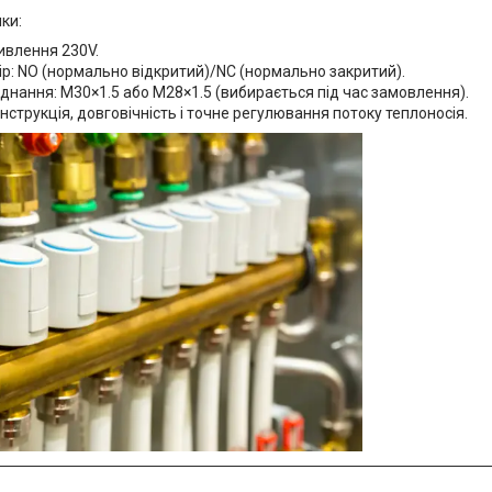
ки:
ивлення 230V.
ір: NO (нормально відкритий)/NC (нормально закритий).
єднання: M30×1.5 або M28×1.5 (вибирається під час замовлення).
нструкція, довговічність і точне регулювання потоку теплоносія.