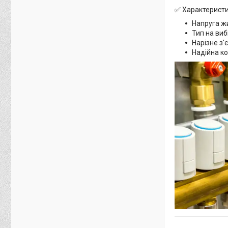
✅ Характеристи
Напруга ж
Тип на виб
Нарізне з'
Надійна ко