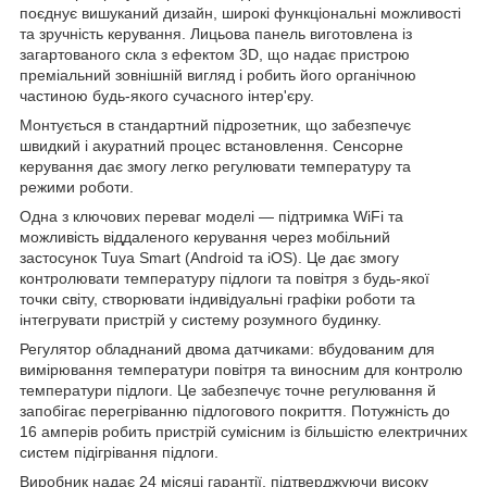
поєднує вишуканий дизайн, широкі функціональні можливості
та зручність керування. Лицьова панель виготовлена із
загартованого скла з ефектом 3D, що надає пристрою
преміальний зовнішній вигляд і робить його органічною
частиною будь-якого сучасного інтер'єру.
Монтується в стандартний підрозетник, що забезпечує
швидкий і акуратний процес встановлення. Сенсорне
керування дає змогу легко регулювати температуру та
режими роботи.
Одна з ключових переваг моделі — підтримка WiFi та
можливість віддаленого керування через мобільний
застосунок Tuya Smart (Android та iOS). Це дає змогу
контролювати температуру підлоги та повітря з будь-якої
точки світу, створювати індивідуальні графіки роботи та
інтегрувати пристрій у систему розумного будинку.
Регулятор обладнаний двома датчиками: вбудованим для
вимірювання температури повітря та виносним для контролю
температури підлоги. Це забезпечує точне регулювання й
запобігає перегріванню підлогового покриття. Потужність до
16 амперів робить пристрій сумісним із більшістю електричних
систем підігрівання підлоги.
Виробник надає 24 місяці гарантії, підтверджуючи високу