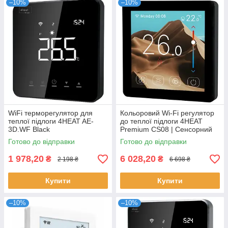
–10%
–10%
WiFi терморегулятор для
Кольоровий Wi-Fi регулятор
теплої підлоги 4HEAT AE-
до теплої підлоги 4HEAT
3D.WF Black
Premium CS08 | Сенсорний
TFT-дисплей 4-дюйма
Готово до відправки
Готово до відправки
1 978,20
6 028,20
₴
₴
2 198 ₴
6 698 ₴
Купити
Купити
–10%
–10%