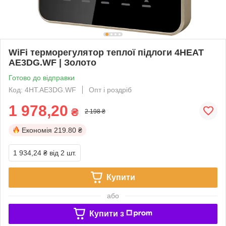
WiFi терморегулятор теплої підлоги 4HEAT
AE3DG.WF | Золото
Готово до відправки
Код: 4HT.AE3DG.WF
Опт і роздріб
1 978,20
₴
2 198 ₴
Економія
219.80 ₴
1 934,24 ₴
від 2 шт.
Купити
або
Купити з