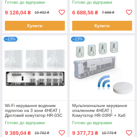
Готово до відправки
Готово до відправки
шт)
9 128,04
6 688,56
₴
₴
10 492 ₴
7 688 ₴
Купити
Купити
–13%
–13%
Wi-Fi керування водяним
Мультизональне керування
підлогою на 3 зони 4HEAT |
опаленням 4HEAT |
Дротовий комутатор HR-03C
Комутатор HR-03RF + Хаб
+ Регулятор АЕ-667.WF (3
EGW01 + Сервопривод ATR
Готово до відправки
Готово до відправки
шт.)
(4 шт.)
9 389,04
9 377,73
₴
₴
10 792 ₴
10 779 ₴