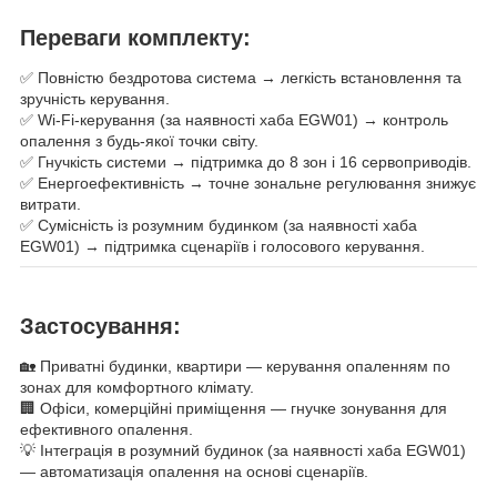
Переваги комплекту:
✅ Повністю бездротова система → легкість встановлення та
зручність керування.
✅ Wi-Fi-керування (за наявності хаба EGW01) → контроль
опалення з будь-якої точки світу.
✅ Гнучкість системи → підтримка до 8 зон і 16 сервоприводів.
✅ Енергоефективність → точне зональне регулювання знижує
витрати.
✅ Сумісність із розумним будинком (за наявності хаба
EGW01) → підтримка сценаріїв і голосового керування.
Застосування:
🏡 Приватні будинки, квартири — керування опаленням по
зонах для комфортного клімату.
🏢 Офіси, комерційні приміщення — гнучке зонування для
ефективного опалення.
💡 Інтеграція в розумний будинок (за наявності хаба EGW01)
— автоматизація опалення на основі сценаріїв.