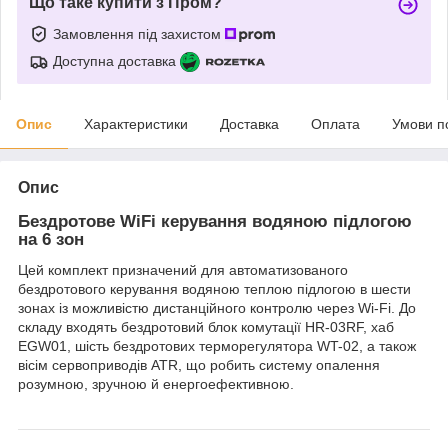
Що таке купити з Пром?
Замовлення під захистом
Доступна доставка
Опис
Характеристики
Доставка
Оплата
Умови п
Опис
Бездротове WiFi керування водяною підлогою
на 6 зон
Цей комплект призначений для автоматизованого
бездротового керування водяною теплою підлогою в шести
зонах із можливістю дистанційного контролю через Wi-Fi. До
складу входять бездротовий блок комутації HR-03RF, хаб
EGW01, шість бездротових терморегулятора WT-02, а також
вісім сервоприводів ATR, що робить систему опалення
розумною, зручною й енергоефективною.