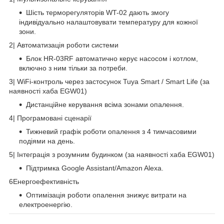
Шість терморегуляторів WT-02 дають змогу
індивідуально налаштовувати температуру для кожної
зони.
2️| Автоматизація роботи системи
Блок HR-03RF автоматично керує насосом і котлом,
включно з ним тільки за потреби.
3️| WiFi-контроль через застосунок Tuya Smart / Smart Life (за
наявності хаба EGW01)
Дистанційне керування всіма зонами опалення.
4️| Програмовані сценарії
Тижневий графік роботи опалення з 4 тимчасовими
подіями на день.
5️| Інтеграція з розумним будинком (за наявності хаба EGW01)
Підтримка Google Assistant/Amazon Alexa.
6️Енергоефективність
Оптимізація роботи опалення знижує витрати на
електроенергію.