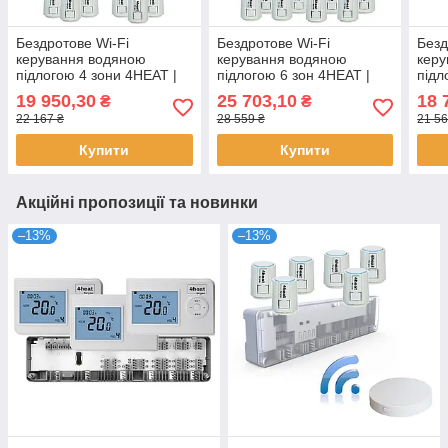
Бездротове Wi-Fi
Бездротове Wi-Fi
Безд
керування водяною
керування водяною
керу
підлогою 4 зони 4HEAT |
підлогою 6 зон 4HEAT |
підл
HR-03RF + EGW01 + WT-
HR-03RF + EGW01 + WT-
HR-
19 950,30
25 703,10
18 
₴
₴
25 (4 шт.) + Привод ATR (6
25 (6 шт.) + Привод ATR (6
02 (
22 167 ₴
28 559 ₴
21 56
шт.)
шт.)
шт.)
Купити
Купити
Акційні пропозиції та новинки
–13%
–13%