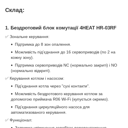
Склад:
1. Бездротовий блок комутації 4HEAT HR-03RF
✅ Зональне керування:
Підтримка до 8 зон опалення.
Можливість під'єднання до 16 сервоприводів (по 2 на
кожну зону).
Підтримка сервоприводів NC (нормально закриті) і NO
(нормально відкриті).
✅ Керування котлом і насосом:
Під'єднання котла через "сухі контакти".
Можливість бездротового керування котлом за
допомогою приймача R06 Wi-Fi (купується окремо).
Під'єднання циркуляційного насоса для
автоматизованого керування.
✅ Функціонал:
Затримка увімкнення запобігає перевантаженню.