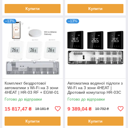
Купити
Купити
–13%
–13%
Комплект бездротової
Автоматика водяної підлоги з
автоматики з Wi-Fi на 3 зони
Wi-Fi на 3 зони 4HEAT |
4HEAT | HR-03 RF + EGW-01
Дротовий комутатор HR-03C
+ WT-75W Sender (3 шт.)
+ Регулятор АЕ-669B WF (3
Готово до відправки
Готово до відправки
шт.)
15 817,47
9 389,04
₴
₴
18 181 ₴
10 792 ₴
Купити
Купити