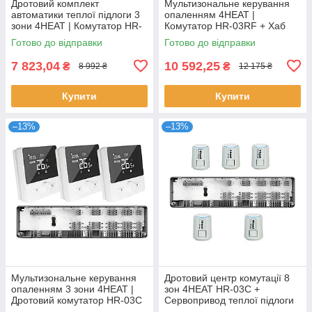
Дротовий комплект
Мультизональне керування
автоматики теплої підлоги 3
опаленням 4HEAT |
зони 4HEAT | Комутатор HR-
Комутатор HR-03RF + Хаб
03C + Терморегулятор HT-02
EGW01 + Сервопривод ATR
Готово до відправки
Готово до відправки
(3 шт)
(6 шт.)
7 823,04
10 592,25
₴
₴
8 992 ₴
12 175 ₴
Купити
Купити
–13%
–13%
Мультизональне керування
Дротовий центр комутації 8
опаленням 3 зони 4HEAT |
зон 4HEAT HR-03C +
Дротовий комутатор HR-03C
Сервопривод теплої підлоги
+ Терморегулятор HT-25 (3
4HT.ATR (5 шт.)