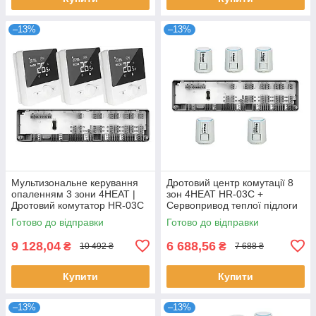
–13%
–13%
Мультизональне керування
Дротовий центр комутації 8
опаленням 3 зони 4HEAT |
зон 4HEAT HR-03C +
Дротовий комутатор HR-03C
Сервопривод теплої підлоги
+ Терморегулятор HT-25 (3
4HT.ATR (5 шт.)
Готово до відправки
Готово до відправки
шт)
9 128,04
6 688,56
₴
₴
10 492 ₴
7 688 ₴
Купити
Купити
–13%
–13%