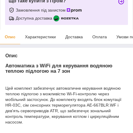
Що таке купити з Пром?
Замовлення під захистом
Доступна доставка
Опис
Характеристики
Доставка
Оплата
Умови п
Опис
Автоматика з WiFi для керування водяною
теплою підлогою на 7 зон
Цей комплект забезпечує автоматичне керування водяною
теплою підлогою з можливістю Wi-Fi-контролю через
мобільний застосунок. До комплекту входять блок комутації
HR-03C, сім сенсорних терморегулятора AE-667BLR.WF і
дев'ять сервоприводів ATR, що забезпечує зональний
контроль температури, керування котлом і циркуляційним
насосом.