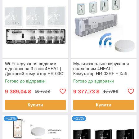
Wi-Fi керування водяним
Мультизональне керування
підлогою на 3 зони 4HEAT |
опаленням 4HEAT |
Дротовий комутатор HR-03C
Комутатор HR-03RF + Хаб
+ Регулятор АЕ-667.WF (3
EGW01 + Сервопривод ATR
Готово до відправки
Готово до відправки
шт.)
(4 шт.)
9 389,04
9 377,73
₴
₴
10 792 ₴
10 779 ₴
Купити
Купити
–13%
–13%