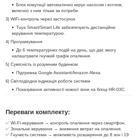
Блок комутації автоматично керує насосом і котлом,
включно з ним тільки за потреби.
3️| WiFi-контроль через застосунок
Tuya Smart/Smart Life забезпечують дистанційне
керування температурою.
4️| Програмування
До 6 температурних подій на день, що дає змогу
налаштувати гнучкий графік опалення.
5️| Сумісність із розумним будинком
Підтримка Google Assistant/Amazon Alexa.
6️| Світлодіодна індикація роботи системи
Показування активності кожної зони на блоці HR-03C.
Переваги комплекту:
✅ Wi-Fi-керування → контроль опалення через смартфон.
✅ Зональне керування → зниження витрат на опалення.
✅ Гнучкість системи → можливість розширення до 8 зон і 19