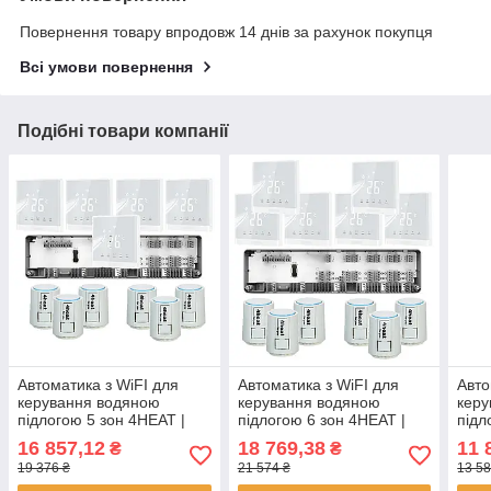
Повернення товару впродовж 14 днів за рахунок покупця
Всі умови повернення
Подібні товари компанії
Автоматика з WiFI для
Автоматика з WiFI для
Авто
керування водяною
керування водяною
керу
підлогою 5 зон 4HEAT |
підлогою 6 зон 4HEAT |
підл
HR-03C + АЕ-667.WF (5
HR-03C + АЕ-667.WF (6
HR-0
16 857,12
18 769,38
11 
₴
₴
шт.) + Привод ATR (6 шт.)
шт.) + Привод ATR (6 шт.)
шт.)
19 376 ₴
21 574 ₴
13 58