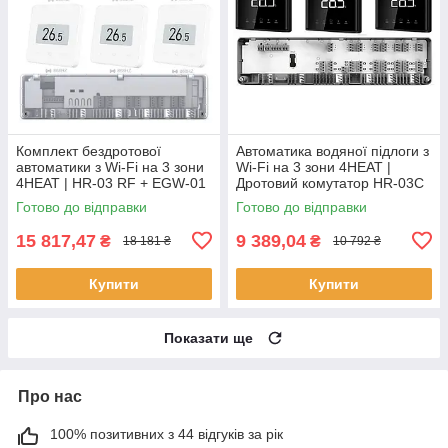
Комплект бездротової
Автоматика водяної підлоги з
автоматики з Wi-Fi на 3 зони
Wi-Fi на 3 зони 4HEAT |
4HEAT | HR-03 RF + EGW-01
Дротовий комутатор HR-03C
+ WT-75W Sender (3 шт.)
+ Регулятор АЕ-669B WF (3
Готово до відправки
Готово до відправки
шт.)
15 817,47
9 389,04
₴
₴
18 181 ₴
10 792 ₴
Купити
Купити
Показати ще
Про нас
100% позитивних з 44 відгуків за рік