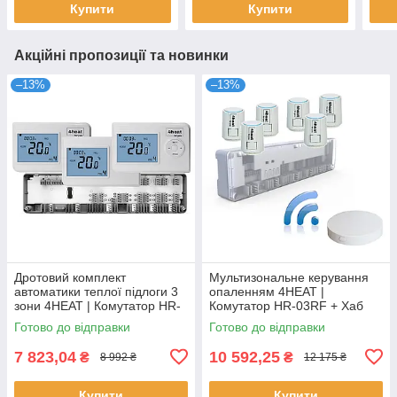
Купити
Купити
Акційні пропозиції та новинки
–13%
–13%
Дротовий комплект
Мультизональне керування
автоматики теплої підлоги 3
опаленням 4HEAT |
зони 4HEAT | Комутатор HR-
Комутатор HR-03RF + Хаб
03C + Терморегулятор HT-02
EGW01 + Сервопривод ATR
Готово до відправки
Готово до відправки
(3 шт)
(6 шт.)
7 823,04
10 592,25
₴
₴
8 992 ₴
12 175 ₴
Купити
Купити