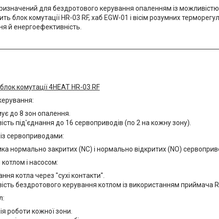
ризначений для бездротового керування опаленням із можливістю 
ть блок комутації HR-03 RF, хаб EGW-01 і вісім розумних терморег
ня й енергоефективність.
блок комутації 4HEAT HR-03 RF
керування:
ує до 8 зон опалення.
сть під'єднання до 16 сервоприводів (по 2 на кожну зону).
 із сервоприводами:
ка нормально закритих (NC) і нормально відкритих (NO) сервоприв
котлом і насосом:
ання котла через "сухі контакти".
сть бездротового керування котлом із використанням приймача R0
л:
ія роботи кожної зони.