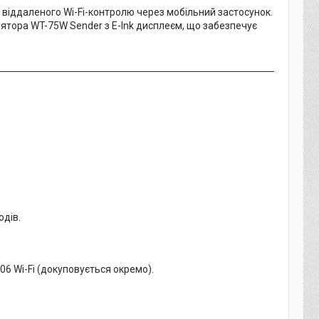
віддаленого Wi-Fi-контролю через мобільний застосунок.
улятора WT-75W Sender з E-Ink дисплеєм, що забезпечує
одів.
6 Wi-Fi (докуповується окремо).