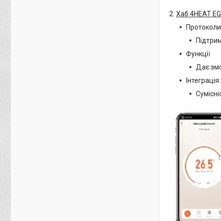
2.
Хаб 4HEAT E
Протоколи 
Підтрим
Функції
Дає змо
Інтеграція
Сумісні