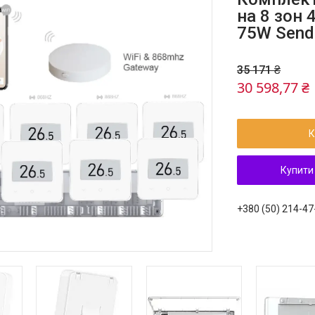
на 8 зон 
75W Sende
35 171 ₴
30 598,77 ₴
К
Купити
+380 (50) 214-47