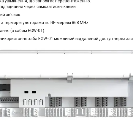
а увімкнення, що запобігає перевантаженню.
під'єднання через самозатискні клеми.
й зв'язок:
 з терморегуляторами по RF-мережі 868 MHz.
вання (з хабом EGW-01):
 використання хаба EGW-01 можливий віддалений доступ через зас