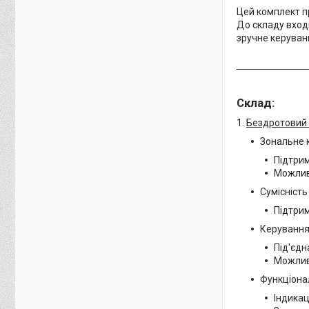
Цей комплект п
До складу входи
зручне керуван
Склад:
1.
Бездротовий 
Зональне 
Підтрим
Можливі
Сумісність
Підтрим
Керування 
Під'єдн
Можливі
Функціона
Індикац