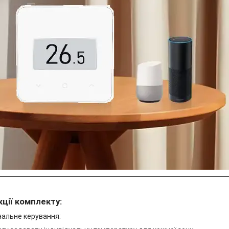
ції комплекту:
альне керування: