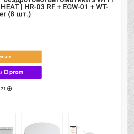
4HEAT | HR-03 RF + EGW-01 + WT-
r (8 шт.)
упити
 з
-21