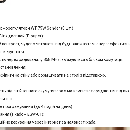
ерморегулятори WT-75W Sender (8 шт.)
-Ink дисплей (E-paper):
 контраст, чудова читаність під будь-яким кутом, енергоефективні
е керування:
ь через радіоканалу 868 MHz, зв'язуються з блоком комутації.
встановлення:
ріпити на стіну або розміщувати на столі з підставкою.
:
ь від літій-іонного акумулятора з можливістю заряджання від ви
льність:
 програмування (до 4 подій на день).
вання (з хабом EGW-01):
ійне керування через інтернет за наявності хаба.