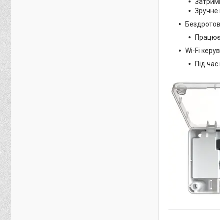
Затримк
Зручне 
Бездротови
Працює
Wi-Fi керу
Під час