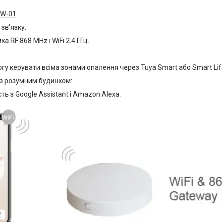
GW-01
зв'язку:
ка RF 868 MHz і WiFi 2.4 ГГц.
гу керувати всіма зонами опалення через Tuya Smart або Smart Lif
 з розумним будинком:
сть з Google Assistant і Amazon Alexa.