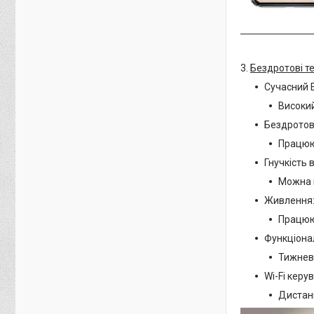
3.
Бездротові т
Сучасний E
Високий
Бездротов
Працюют
Гнучкість 
Можна к
Живлення
Працюют
Функціона
Тижневе
Wi-Fi керу
Дистанц