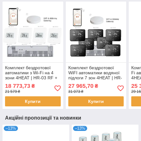
Комплект бездротової
Комплект бездротової
Комп
автоматики з Wi-Fi на 4
WiFI автоматики водяної
Fi а
зони 4HEAT | HR-03 RF +
підлоги 7 зон 4HEAT | HR-
4HEA
EGW-01 + WT-75W Sender
03 RF + EGW-01 + WT-20
EGW0
18 773,73
27 965,70
25 
₴
₴
(4 шт)
Sender (7 шт.)
+ Пр
21 579 ₴
31 073 ₴
29 16
Купити
Купити
Акційні пропозиції та новинки
–13%
–13%