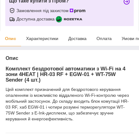
Що таке купити з Пром?
Замовлення під захистом
Доступна доставка
Опис
Характеристики
Доставка
Оплата
Умови п
Опис
Комплект бездротової автоматики з Wi-Fi на 4
зони 4HEAT | HR-03 RF + EGW-01 + WT-75W
Sender (4 шт.)
Цей комплект призначений для бездротового керування
опаленням із можливістю віддаленого Wi-Fi-контролю через
мобільний застосунок. До складу входить блок комутації HR-
03 RF, хаб EGW-01 і чотири розумні терморегулятори WT-
75W Sender з E-Ink-дисплеєм, що забезпечує зручне
керування й енергоефективність.