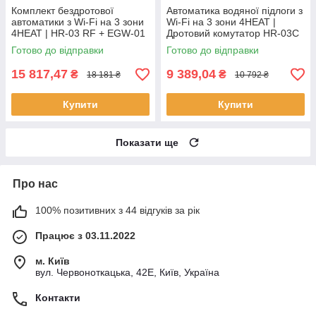
Комплект бездротової
Автоматика водяної підлоги з
автоматики з Wi-Fi на 3 зони
Wi-Fi на 3 зони 4HEAT |
4HEAT | HR-03 RF + EGW-01
Дротовий комутатор HR-03C
+ WT-75W Sender (3 шт.)
+ Регулятор АЕ-669B WF (3
Готово до відправки
Готово до відправки
шт.)
15 817,47
9 389,04
₴
₴
18 181 ₴
10 792 ₴
Купити
Купити
Показати ще
Про нас
100% позитивних з 44 відгуків за рік
Працює з 03.11.2022
м. Київ
вул. Червоноткацька, 42Е, Київ, Україна
Контакти