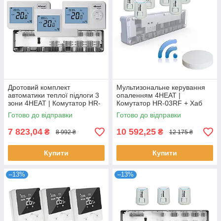
Дротовий комплект
Мультизональне керування
автоматики теплої підлоги 3
опаленням 4HEAT |
зони 4HEAT | Комутатор HR-
Комутатор HR-03RF + Хаб
03C + Терморегулятор HT-02
EGW01 + Сервопривод ATR
Готово до відправки
Готово до відправки
(3 шт)
(6 шт.)
7 823,04
10 592,25
₴
₴
8 992 ₴
12 175 ₴
Купити
Купити
–13%
–13%