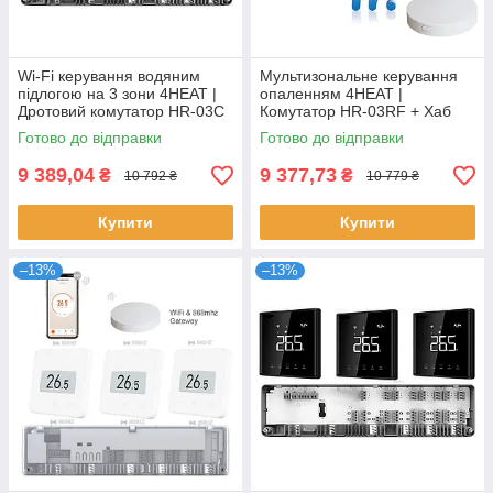
Wi-Fi керування водяним
Мультизональне керування
підлогою на 3 зони 4HEAT |
опаленням 4HEAT |
Дротовий комутатор HR-03C
Комутатор HR-03RF + Хаб
+ Регулятор АЕ-667.WF (3
EGW01 + Сервопривод ATR
Готово до відправки
Готово до відправки
шт.)
(4 шт.)
9 389,04
9 377,73
₴
₴
10 792 ₴
10 779 ₴
Купити
Купити
–13%
–13%