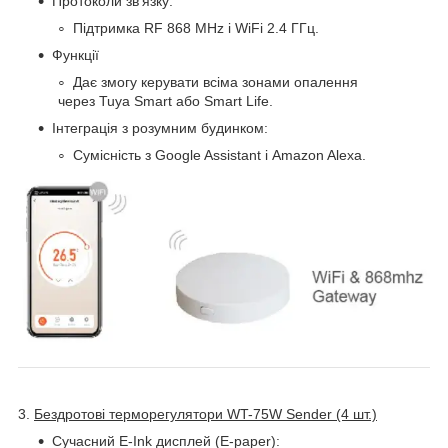
Протоколи зв'язку:
Підтримка RF 868 MHz і WiFi 2.4 ГГц.
Функції
Дає змогу керувати всіма зонами опалення
через Tuya Smart або Smart Life.
Інтеграція з розумним будинком:
Сумісність з Google Assistant і Amazon Alexa.
3.
Бездротові терморегулятори WT-75W Sender (4 шт.)
Сучасний E-Ink дисплей (E-paper):