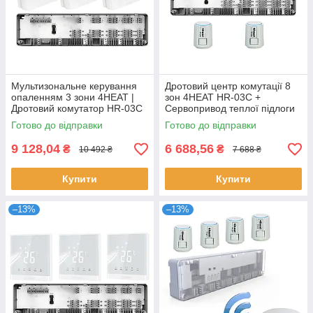
Мультизональне керування
Дротовий центр комутації 8
опаленням 3 зони 4HEAT |
зон 4HEAT HR-03C +
Дротовий комутатор HR-03C
Сервопривод теплої підлоги
+ Терморегулятор HT-25 (3
4HT.ATR (5 шт.)
Готово до відправки
Готово до відправки
шт)
9 128,04
6 688,56
₴
₴
10 492 ₴
7 688 ₴
Купити
Купити
–13%
–13%