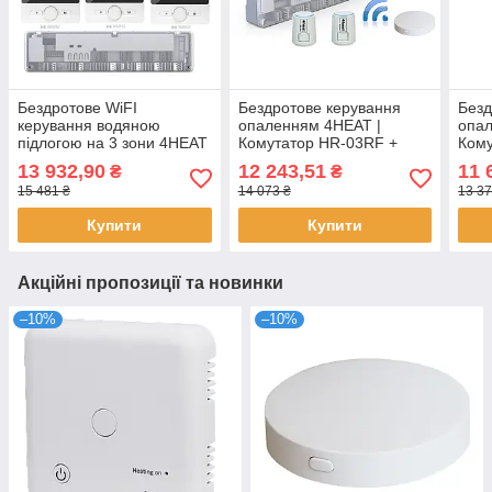
Бездротове WiFI
Бездротове керування
Безд
керування водяною
опаленням 4HEAT |
опал
підлогою на 3 зони 4HEAT
Комутатор HR-03RF +
Кому
| HR-03 RF + EGW-01 +
Приймач R06 + Хаб
Прий
13 932,90
12 243,51
11 
₴
₴
WT-25 Sender (3 шт.)
EGW01 + Привод ATR (6
EGW
15 481 ₴
14 073 ₴
13 37
шт.)
шт.)
Купити
Купити
Акційні пропозиції та новинки
–10%
–10%