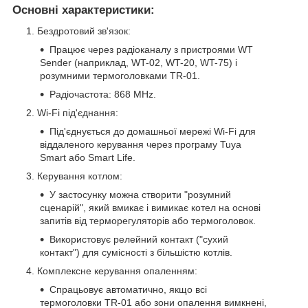
Основні характеристики:
Бездротовий зв'язок:
Працює через радіоканалу з пристроями WT
Sender (наприклад, WT-02, WT-20, WT-75) і
розумними термоголовками TR-01.
Радіочастота: 868 MHz.
Wi-Fi під'єднання:
Під'єднується до домашньої мережі Wi-Fi для
віддаленого керування через програму Tuya
Smart або Smart Life.
Керування котлом:
У застосунку можна створити "розумний
сценарій", який вмикає і вимикає котел на основі
запитів від терморегуляторів або термоголовок.
Використовує релейний контакт ("сухий
контакт") для сумісності з більшістю котлів.
Комплексне керування опаленням:
Спрацьовує автоматично, якщо всі
термоголовки TR-01 або зони опалення вимкнені,