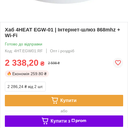
Хаб 4HEAT EGW-01 | Інтернет-шлюз 868mhz +
Wi-Fi
Готово до відправки
Код: 4HT.EGW01.RF
Опт і роздріб
2 338,20
₴
2 598 ₴
Економія
259.80 ₴
2 286,24 ₴
від 2 шт.
Купити
або
Купити з