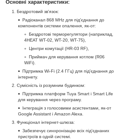
Основні характеристики:
Бездротовий зв'язок:
Радіоканал 868 MHz для під'єднання до
компонентів системи опалення, як-от:
Бездротові терморегулятори (наприклад,
4HEAT WT-02, WT-20, WT-75),
Центри комутації (HR-03 RF),
Приймач для керування котлом (R06
WiFi).
Підтримка Wi-Fi (2.4 ГГц) для під'єднання до
інтернету.
Сумісність із розумним будинком:
Підтримка платформ Tuya Smart і Smart Life
для керування через програму.
Інтеграція з голосовими асистентами, як-от
Google Assistant і Amazon Alexa.
Функціонал інтернет-шлюза:
Забезпечує синхронізацію всіх під'єднаних
пристроїв в одній системі.