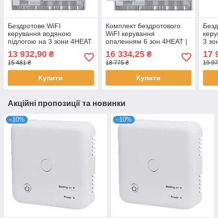
Бездротове WiFI
Комплект бездротового
Безд
керування водяною
WiFI керування
керу
підлогою на 3 зони 4HEAT
опаленням 6 зон 4HEAT |
3 зо
| HR-03 RF + EGW-01 +
HR-03 RF + EGW-01 + WT-
EGW0
13 932,90
16 334,25
17 
₴
₴
WT-25 Sender (3 шт.)
02 Sender (6 шт.)
Прив
15 481 ₴
18 775 ₴
19 97
Купити
Купити
Акційні пропозиції та новинки
–10%
–10%