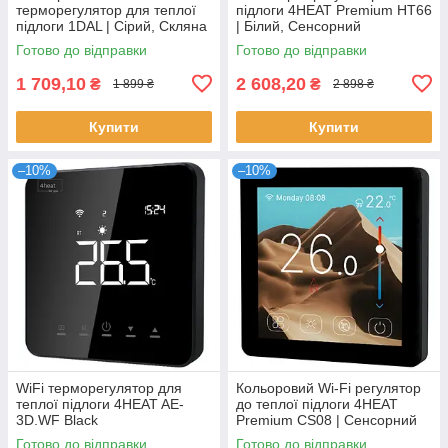
терморегулятор для теплої
підлоги 4HEAT Premium HT66
підлоги 1DAL | Сірий, Скляна
| Білий, Сенсорний
рамка
Готово до відправки
Готово до відправки
1 709,10
2 608,20
₴
₴
1 899 ₴
2 898 ₴
Купити
Купити
–10%
–10%
WiFi терморегулятор для
Кольоровий Wi-Fi регулятор
теплої підлоги 4HEAT AE-
до теплої підлоги 4HEAT
3D.WF Black
Premium CS08 | Сенсорний
TFT-дисплей 4-дюйма
Готово до відправки
Готово до відправки