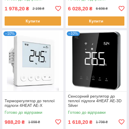
1 978,20
6 028,20
₴
₴
2 198 ₴
6 698 ₴
Купити
Купити
–10%
–10%
Сенсорний регулятор до
Терморегулятор до теплої
теплої підлоги 4HEAT AE-3D
підлоги 4HEAT AE-X
Silver
Готово до відправки
Готово до відправки
988,20
1 618,20
₴
₴
1 098 ₴
1 798 ₴