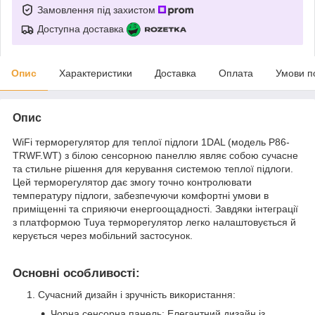
Замовлення під захистом
Доступна доставка
Опис
Характеристики
Доставка
Оплата
Умови п
Опис
WiFi терморегулятор для теплої підлоги 1DAL (модель P86-
TRWF.WT) з білою сенсорною панеллю являє собою сучасне
та стильне рішення для керування системою теплої підлоги.
Цей терморегулятор дає змогу точно контролювати
температуру підлоги, забезпечуючи комфортні умови в
приміщенні та сприяючи енергоощадності. Завдяки інтеграції
з платформою Tuya терморегулятор легко налаштовується й
керується через мобільний застосунок.
Основні особливості:
Сучасний дизайн і зручність використання:
Чорна сенсорна панель: Елегантний дизайн із