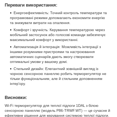
Переваги використання:
Енергоефективність: Точний контроль температури та
програмовані режими допомагають економити енергію
та знижувати витрати на опалення.
Комфорт і зручність: Керування температурою через
мобільний застосунок або голосові команди забезпечує
максимальний комфорт у використанні.
Автоматизація й інтеграція: Можливість інтеграції з
іншими розумними пристроями та настроювання
автоматичних сценаріїв дають змогу створювати
оптимальні умови у вашому домі.
Стильний дизайн: Елегантний зовнішній вигляд із
чорною сенсорною панеллю робить терморегулятор не
тільки функціональним, але й стильним доповненням
інтер'єру.
Висновки:
Wi-Fi терморегулятор для теплої підлоги 1DAL з білою
сенсорною панеллю (модель P86-TRWF.WT) — це сучасне й
ефективне рішення для керування системою теплої підлоги.