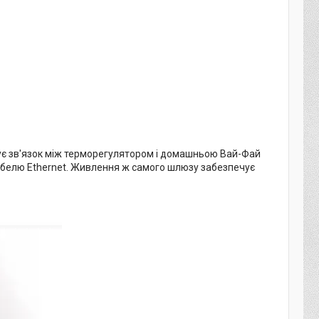
ує зв'язок між терморегулятором і домашньою Вай-Фай
абелю Ethernet. Живлення ж самого шлюзу забезпечує