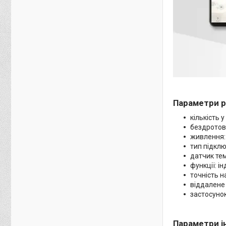
Параметри р
кількість 
бездротови
живлення:
тип підклю
датчик те
функції: і
точність н
віддалене
застосунок
Параметри і