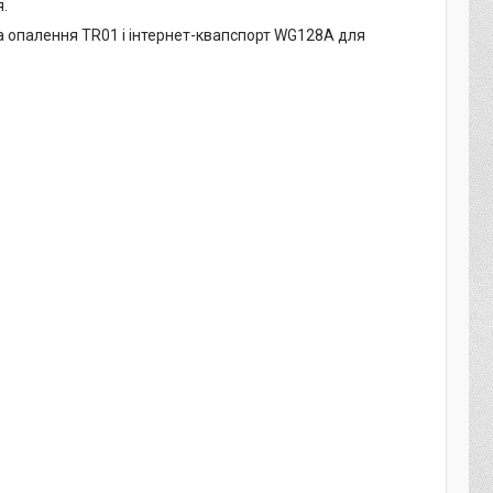
я.
а опалення TR01 і інтернет-квапспорт WG128A для