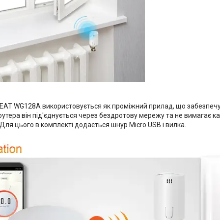
HEAT WG128A використовується як проміжний прилад, що забезпеч
утера він під'єднується через бездротову мережу та не вимагає к
Для цього в комплекті додається шнур Micro USB і вилка.