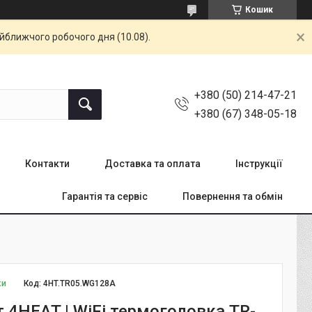
Кошик
айближчого робочого дня (10.08).
+380 (50) 214-47-21
+380 (67) 348-05-18
Контакти
Доставка та оплата
Інструкції
Гарантія та сервіс
Повернення та обмін
ки
Код:
4HT.TR05.WG128A
 4HEAT | WiFi термоголовка TR-