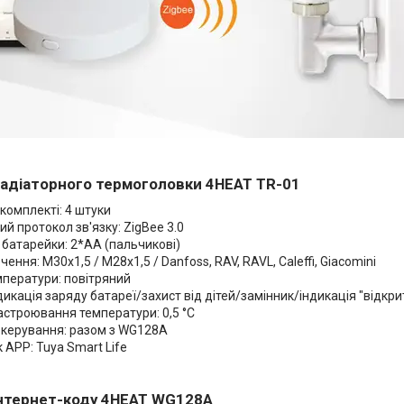
адіаторного термоголовки 4HEAT TR-01
у комплекті: 4 штуки
й протокол зв'язку: ZigBee 3.0
 батарейки: 2*АА (пальчикові)
чення: М30х1,5 / М28х1,5 / Danfoss, RAV, RAVL, Caleffi, Giacomini
мператури: повітряний
ндикація заряду батареї/захист від дітей/замінник/індикація "відкри
астроювання температури: 0,5 °C
 керування: разом з WG128A
 APP: Tuya Smart Life
нтернет-коду 4HEAT WG128A