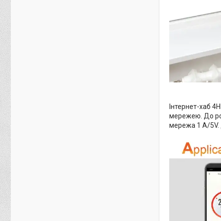
Інтернет-хаб 4
мережею. До ро
мережа 1 А/5V. 