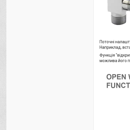
Поточні налашт
Наприклад, вста
Функція "відкри
можлива його п