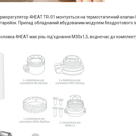
рморегулятор 4HEAT TR-01 монтується на термостатичний клапан Ва
тарейок. Прилад обладнаний вбудованим модулем бездротового зв'я
ловка 4HEAT має різь під'єднання М30х1,5, водночас до комплекту 