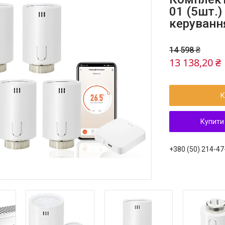
01 (5шт.)
керуванн
14 598 ₴
13 138,20 ₴
К
Купити
+380 (50) 214-47