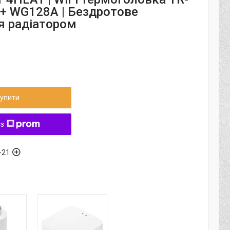
 + WG128A | Бездротове
я радіатором
упити
 з
-21