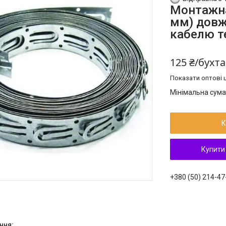
Монтажна
мм) довжи
кабелю т
125 ₴/бухта
Показати оптові ц
Мінімальна сума
К
Купити
+380 (50) 214-47