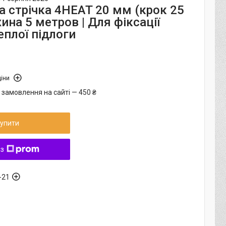
 стрічка 4HEAT 20 мм (крок 25
на 5 метров | Для фіксації
еплої підлоги
іни
 замовлення на сайті — 450 ₴
упити
 з
-21