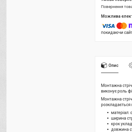
повернення тов
покидаючи сайт
Опис
Монтажна стріч
виконує роль фі
Монтажна стрічк
розкладається к
матеріал:
ширина стр
крок укла
довжина ст