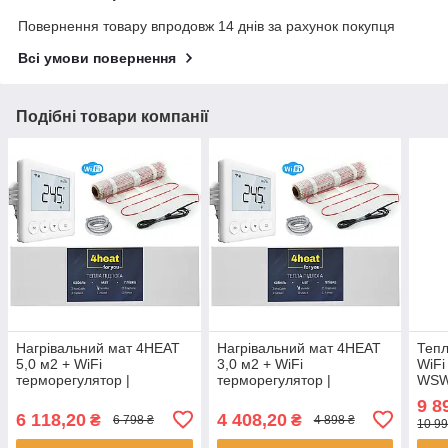
Повернення товару впродовж 14 днів за рахунок покупця
Всі умови повернення
Подібні товари компанії
Нагрівальний мат 4HEAT
Нагрівальний мат 4HEAT
Тепл
5,0 м2 + WiFi
3,0 м2 + WiFi
WiFi
терморегулятор |
терморегулятор |
WSW-
Комплект тепла підлога
Комплект тепла підлога
Нагр
9 8
MatKit WiFi-5,0
MatKit WiFi-3,0
плит
6 118,20
4 408,20
₴
₴
6 798 ₴
4 898 ₴
10 99