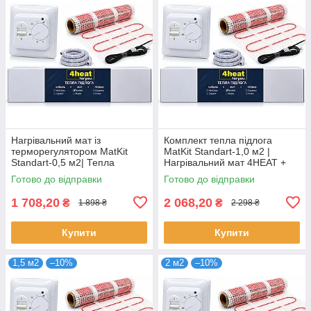
Нагрівальний мат із
Комплект тепла підлога
терморегулятором MatKit
MatKit Standart-1,0 м2 |
Standart-0,5 м2| Тепла
Нагрівальний мат 4HEAT +
підлога під плитку 4HEAT
терморегулятор
Готово до відправки
Готово до відправки
1 708,20
2 068,20
₴
₴
1 898 ₴
2 298 ₴
Купити
Купити
1,5 м2
–10%
2 м2
–10%