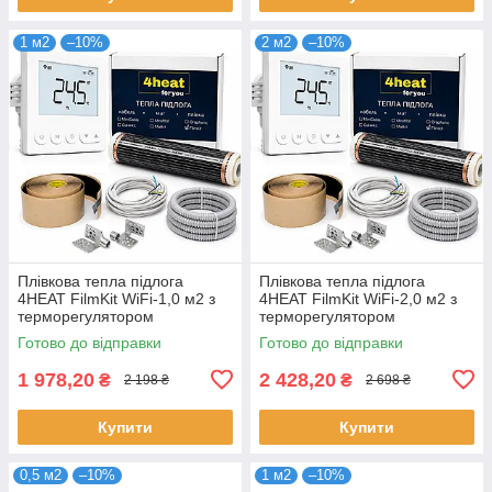
1 м2
–10%
2 м2
–10%
Плівкова тепла підлога
Плівкова тепла підлога
4HEAT FilmKit WiFi-1,0 м2 з
4HEAT FilmKit WiFi-2,0 м2 з
терморегулятором
терморегулятором
Готово до відправки
Готово до відправки
1 978,20
2 428,20
₴
₴
2 198 ₴
2 698 ₴
Купити
Купити
0,5 м2
–10%
1 м2
–10%