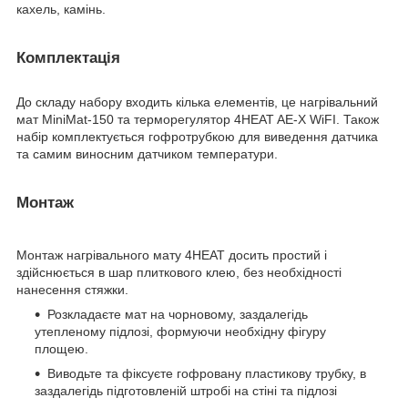
кахель, камінь.
Комплектація
До складу набору входить кілька елементів, це нагрівальний
мат MiniMat-150 та терморегулятор 4HEAT AE-X WiFI. Також
набір комплектується гофротрубкою для виведення датчика
та самим виносним датчиком температури.
Монтаж
Монтаж нагрівального мату 4HEAT досить простий і
здійснюється в шар плиткового клею, без необхідності
нанесення стяжки.
Розкладаєте мат на чорновому, заздалегідь
утепленому підлозі, формуючи необхідну фігуру
площею.
Виводьте та фіксуєте гофровану пластикову трубку, в
заздалегідь підготовленій штробі на стіні та підлозі