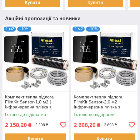
Купити
Купити
Акційні пропозиції та новинки
1 м2
–10%
2 м2
–10%
Комплект тепла підлога
Комплект тепла підлога
FilmKit Sensor-1,0 м2 |
FilmKit Sensor-2,0 м2 |
Інфрачервона плівка з
Інфрачервона плівка з
терморегулятором 4HEAT
терморегулятором 4HEAT
Готово до відправки
Готово до відправки
2 158,20
2 608,20
₴
₴
2 398 ₴
2 898 ₴
Купити
Купити