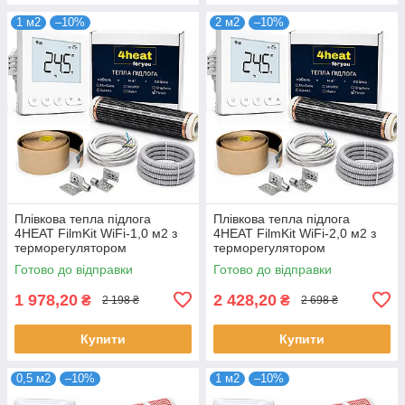
1 м2
–10%
2 м2
–10%
Плівкова тепла підлога
Плівкова тепла підлога
4HEAT FilmKit WiFi-1,0 м2 з
4HEAT FilmKit WiFi-2,0 м2 з
терморегулятором
терморегулятором
Готово до відправки
Готово до відправки
1 978,20
2 428,20
₴
₴
2 198 ₴
2 698 ₴
Купити
Купити
0,5 м2
–10%
1 м2
–10%