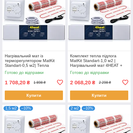
Нагрівальний мат із
Комплект тепла підлога
терморегулятором MatKit
MatKit Standart-1,0 м2 |
Standart-0,5 м2| Тепла
Нагрівальний мат 4HEAT +
підлога під плитку 4HEAT
терморегулятор
Готово до відправки
Готово до відправки
1 708,20
2 068,20
₴
₴
1 898 ₴
2 298 ₴
Купити
Купити
1,5 м2
–10%
2 м2
–10%