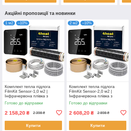
Акційні пропозиції та новинки
1 м2
–10%
2 м2
–10%
Комплект тепла підлога
Комплект тепла підлога
FilmKit Sensor-1,0 м2 |
FilmKit Sensor-2,0 м2 |
Інфрачервона плівка з
Інфрачервона плівка з
терморегулятором 4HEAT
терморегулятором 4HEAT
Готово до відправки
Готово до відправки
2 158,20
2 608,20
₴
₴
2 398 ₴
2 898 ₴
Купити
Купити