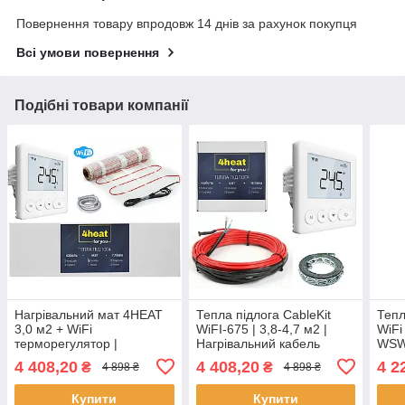
Повернення товару впродовж 14 днів за рахунок покупця
Всі умови повернення
Подібні товари компанії
Нагрівальний мат 4HEAT
Тепла підлога CableKit
Тепл
3,0 м2 + WiFi
WiFI-675 | 3,8-4,7 м2 |
WiFi
терморегулятор |
Нагрівальний кабель
WSW-
Комплект тепла підлога
4HEAT + WiFi
Нагр
4 408,20
4 408,20
4 2
₴
₴
4 898 ₴
4 898 ₴
MatKit WiFi-3,0
терморегулятор
плит
Купити
Купити