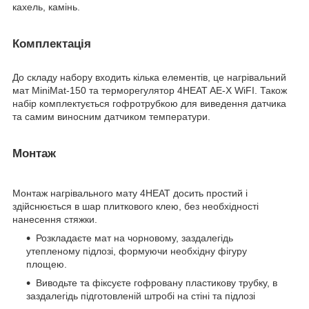
кахель, камінь.
Комплектація
До складу набору входить кілька елементів, це нагрівальний
мат MiniMat-150 та терморегулятор 4HEAT AE-X WiFI. Також
набір комплектується гофротрубкою для виведення датчика
та самим виносним датчиком температури.
Монтаж
Монтаж нагрівального мату 4HEAT досить простий і
здійснюється в шар плиткового клею, без необхідності
нанесення стяжки.
Розкладаєте мат на чорновому, заздалегідь
утепленому підлозі, формуючи необхідну фігуру
площею.
Виводьте та фіксуєте гофровану пластикову трубку, в
заздалегідь підготовленій штробі на стіні та підлозі