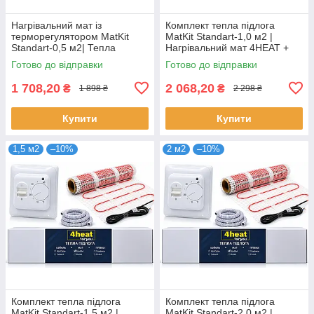
Нагрівальний мат із
Комплект тепла підлога
терморегулятором MatKit
MatKit Standart-1,0 м2 |
Standart-0,5 м2| Тепла
Нагрівальний мат 4HEAT +
підлога під плитку 4HEAT
терморегулятор
Готово до відправки
Готово до відправки
1 708,20
2 068,20
₴
₴
1 898 ₴
2 298 ₴
Купити
Купити
1,5 м2
–10%
2 м2
–10%
Комплект тепла підлога
Комплект тепла підлога
MatKit Standart-1,5 м2 |
MatKit Standart-2,0 м2 |