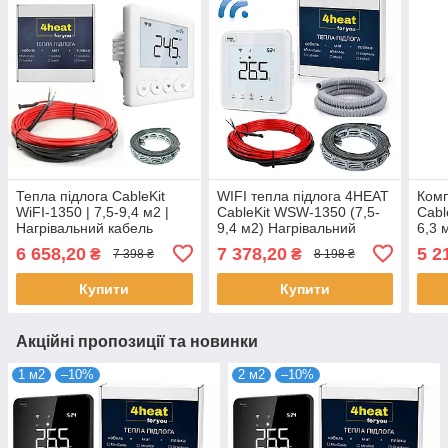
Тепла підлога CableKit
WIFI тепла підлога 4HEAT
Комп
WiFI-1350 | 7,5-9,4 м2 |
CableKit WSW-1350 (7,5-
Cabl
Нагрівальний кабель
9,4 м2) Нагрівальний
6,3 
4HEAT + WiFi
кабель + Smart регулятор
кабе
6 658,20
7 378,20
5 2
₴
₴
7 398 ₴
8 198 ₴
терморегулятор
4HE
Купити
Купити
Акційні пропозиції та новинки
1 м2
–10%
2 м2
–10%