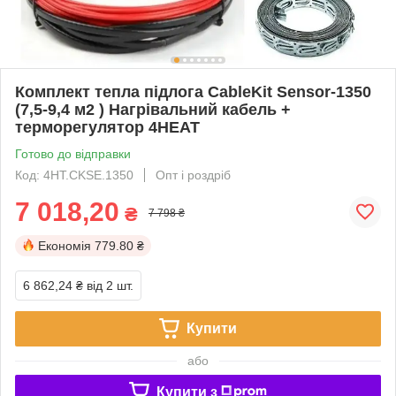
Комплект тепла підлога CableKit Sensor-1350
(7,5-9,4 м2 ) Нагрівальний кабель +
терморегулятор 4HEAT
Готово до відправки
Код: 4HT.CKSE.1350
Опт і роздріб
7 018,20
₴
7 798 ₴
Економія
779.80 ₴
6 862,24 ₴
від 2 шт.
Купити
або
Купити з