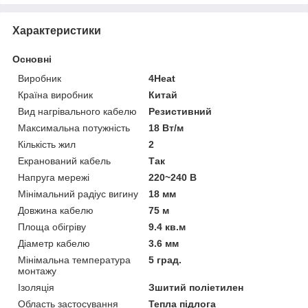
Характеристики
Основні
Виробник
4Heat
Країна виробник
Китай
Вид нагрівального кабелю
Резистивний
Максимальна потужність
18 Вт/м
Кількість жил
2
Екранований кабель
Так
Напруга мережі
220~240 В
Мінімальний радіус вигину
18 мм
Довжина кабелю
75 м
Площа обігріву
9.4 кв.м
Діаметр кабелю
3.6 мм
Мінімальна температура
5 град.
монтажу
Ізоляція
Зшитий поліетилен
Область застосування
Тепла підлога