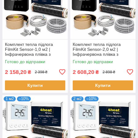
Комплект тепла підлога
Комплект тепла підлога
FilmKit Sensor-1,0 м2 |
FilmKit Sensor-2,0 м2 |
Інфрачервона плівка з
Інфрачервона плівка з
терморегулятором 4HEAT
терморегулятором 4HEAT
Готово до відправки
Готово до відправки
2 158,20
2 608,20
₴
₴
2 398 ₴
2 898 ₴
Купити
Купити
1 м2
–10%
2 м2
–10%