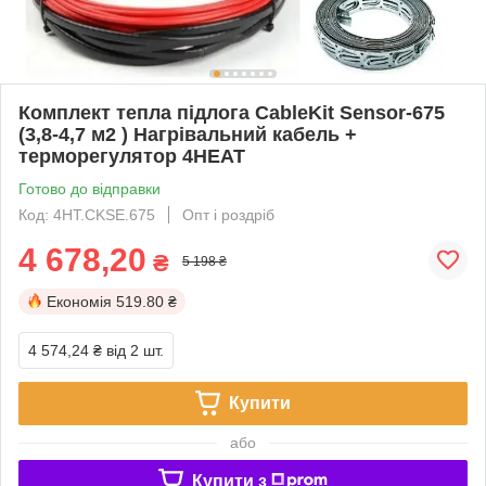
Комплект тепла підлога CableKit Sensor-675
(3,8-4,7 м2 ) Нагрівальний кабель +
терморегулятор 4HEAT
Готово до відправки
Код: 4HT.CKSE.675
Опт і роздріб
4 678,20
₴
5 198 ₴
Економія
519.80 ₴
4 574,24 ₴
від 2 шт.
Купити
або
Купити з