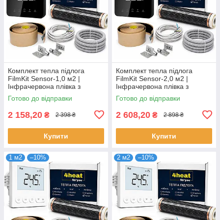
Комплект тепла підлога
Комплект тепла підлога
FilmKit Sensor-1,0 м2 |
FilmKit Sensor-2,0 м2 |
Інфрачервона плівка з
Інфрачервона плівка з
терморегулятором 4HEAT
терморегулятором 4HEAT
Готово до відправки
Готово до відправки
2 158,20
2 608,20
₴
₴
2 398 ₴
2 898 ₴
Купити
Купити
1 м2
–10%
2 м2
–10%