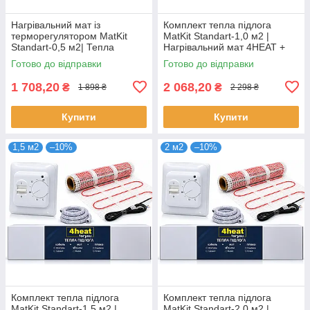
Нагрівальний мат із
Комплект тепла підлога
терморегулятором MatKit
MatKit Standart-1,0 м2 |
Standart-0,5 м2| Тепла
Нагрівальний мат 4HEAT +
підлога під плитку 4HEAT
терморегулятор
Готово до відправки
Готово до відправки
1 708,20
2 068,20
₴
₴
1 898 ₴
2 298 ₴
Купити
Купити
1,5 м2
–10%
2 м2
–10%
Комплект тепла підлога
Комплект тепла підлога
MatKit Standart-1,5 м2 |
MatKit Standart-2,0 м2 |