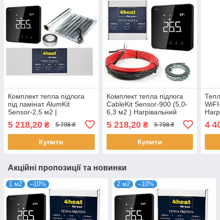
Комплект тепла підлога
Комплект тепла підлога
Тепл
під ламінат AlumKit
CableKit Sensor-900 (5,0-
WiFI
Sensor-2,5 м2 |
6,3 м2 ) Нагрівальний
Нагр
Алюмінієвий мат +
кабель + терморегулятор
4HEA
5 218,20
5 218,20
4 4
₴
₴
5 798 ₴
5 798 ₴
Сенсорний
4HEAT
терм
терморегулятор 4HEAT
Купити
Купити
Акційні пропозиції та новинки
1 м2
–10%
2 м2
–10%