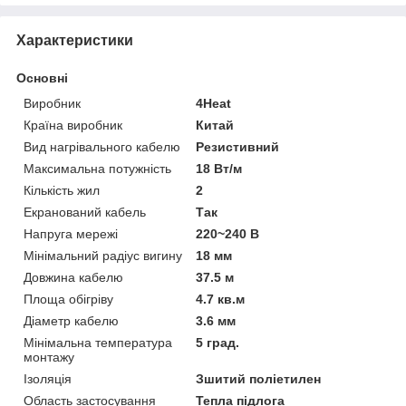
Характеристики
Основні
Виробник
4Heat
Країна виробник
Китай
Вид нагрівального кабелю
Резистивний
Максимальна потужність
18 Вт/м
Кількість жил
2
Екранований кабель
Так
Напруга мережі
220~240 В
Мінімальний радіус вигину
18 мм
Довжина кабелю
37.5 м
Площа обігріву
4.7 кв.м
Діаметр кабелю
3.6 мм
Мінімальна температура
5 град.
монтажу
Ізоляція
Зшитий поліетилен
Область застосування
Тепла підлога