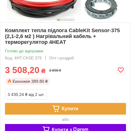
Комплект тепла підлога CableKit Sensor-375
(2,1-2,6 м2 ) Нагрівальний кабель +
терморегулятор 4HEAT
Готово до відправки
Код: 4HT.CKSE.375
Опт і роздріб
3 508,20
₴
3 898 ₴
Економія
389.80 ₴
3 430,24 ₴
від 2 шт.
Купити
або
Купити з