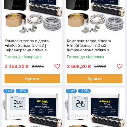
Комплект тепла підлога
Комплект тепла підлога
FilmKit Sensor-1,0 м2 |
FilmKit Sensor-2,0 м2 |
Інфрачервона плівка з
Інфрачервона плівка з
терморегулятором 4HEAT
терморегулятором 4HEAT
Готово до відправки
Готово до відправки
2 158,20
2 608,20
₴
₴
2 398 ₴
2 898 ₴
Купити
Купити
1 м2
–10%
2 м2
–10%