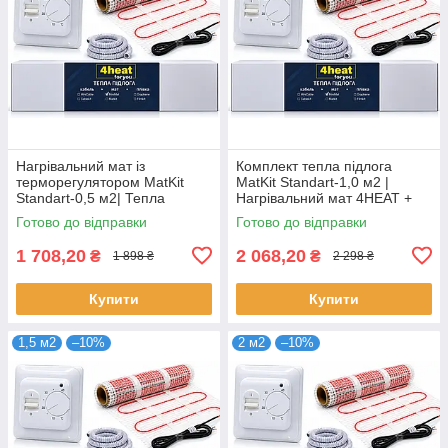
Нагрівальний мат із
Комплект тепла підлога
терморегулятором MatKit
MatKit Standart-1,0 м2 |
Standart-0,5 м2| Тепла
Нагрівальний мат 4HEAT +
підлога під плитку 4HEAT
терморегулятор
Готово до відправки
Готово до відправки
1 708,20
2 068,20
₴
₴
1 898 ₴
2 298 ₴
Купити
Купити
1,5 м2
–10%
2 м2
–10%