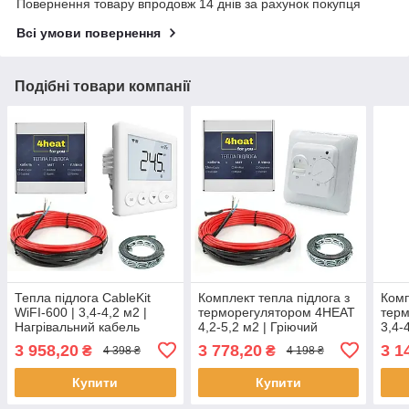
Повернення товару впродовж 14 днів за рахунок покупця
Всі умови повернення
Подібні товари компанії
Тепла підлога CableKit
Комплект тепла підлога з
Комп
WiFI-600 | 3,4-4,2 м2 |
терморегулятором 4HEAT
тер
Нагрівальний кабель
4,2-5,2 м2 | Гріючий
3,4-
4HEAT + WiFi
кабель в стяжку CableKit
кабе
3 958,20
3 778,20
3 1
₴
₴
4 398 ₴
4 198 ₴
терморегулятор
Standart-750
Stan
Купити
Купити