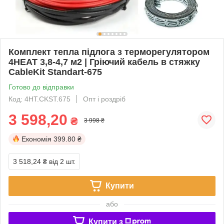
Комплект тепла підлога з терморегулятором
4HEAT 3,8-4,7 м2 | Гріючий кабель в стяжку
CableKit Standart-675
Готово до відправки
Код: 4HT.CKST.675
Опт і роздріб
3 598,20
₴
3 998 ₴
Економія
399.80 ₴
3 518,24 ₴
від 2 шт.
Купити
або
Купити з