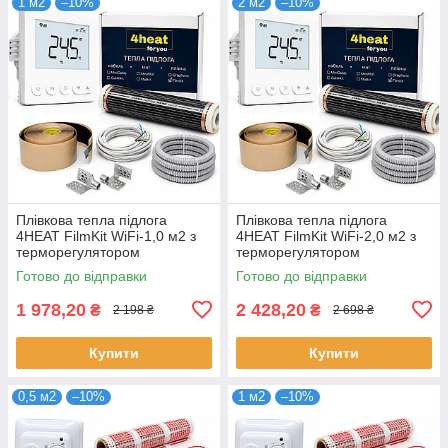
1 м2
–10%
2 м2
–10%
Плівкова тепла підлога
Плівкова тепла підлога
4HEAT FilmKit WiFi-1,0 м2 з
4HEAT FilmKit WiFi-2,0 м2 з
терморегулятором
терморегулятором
Готово до відправки
Готово до відправки
1 978,20
2 428,20
₴
₴
2 198 ₴
2 698 ₴
Купити
Купити
0,5 м2
–10%
1 м2
–10%