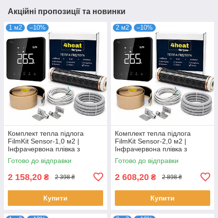
Акційні пропозиції та новинки
1 м2
–10%
2 м2
–10%
Комплект тепла підлога
Комплект тепла підлога
FilmKit Sensor-1,0 м2 |
FilmKit Sensor-2,0 м2 |
Інфрачервона плівка з
Інфрачервона плівка з
терморегулятором 4HEAT
терморегулятором 4HEAT
Готово до відправки
Готово до відправки
2 158,20
2 608,20
₴
₴
2 398 ₴
2 898 ₴
Купити
Купити