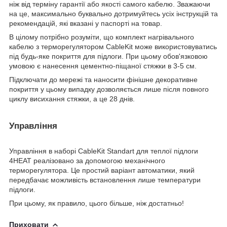
ніж від терміну гарантії або якості самого кабелю. Зважаючи
на це, максимально буквально дотримуйтесь усіх інструкцій та
рекомендацій, які вказані у паспорті на товар.
В цілому потрібно розуміти, що комплект нагрівального
кабелю з терморегулятором CableKit може використовуватись
під будь-яке покриття для підлоги. При цьому обов'язковою
умовою є нанесення цементно-піщаної стяжки в 3-5 см.
Підключати до мережі та наносити фінішне декоративне
покриття у цьому випадку дозволяється лише після повного
циклу висихання стяжки, а це 28 днів.
Управління
Управління в наборі CableKit Standart для теплої підлоги
4HEAT реалізовано за допомогою механічного
терморегулятора. Це простий варіант автоматики, який
передбачає можливість встановлення лише температури
підлоги.
При цьому, як правило, цього більше, ніж достатньо!
Приховати