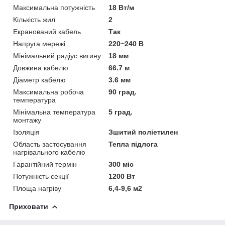
Максимальна потужність
18 Вт/м
Кількість жил
2
Екранований кабель
Так
Напруга мережі
220~240 В
Мінімальний радіус вигину
18 мм
Довжина кабелю
66.7 м
Діаметр кабелю
3.6 мм
Максимальна робоча
90 град.
температура
Мінімальна температура
5 град.
монтажу
Ізоляція
Зшитий поліетилен
Область застосування
Тепла підлога
нагрівального кабелю
Гарантійний термін
300 міс
Потужність секції
1200 Вт
Площа нагріву
6,4-9,6 м2
Приховати