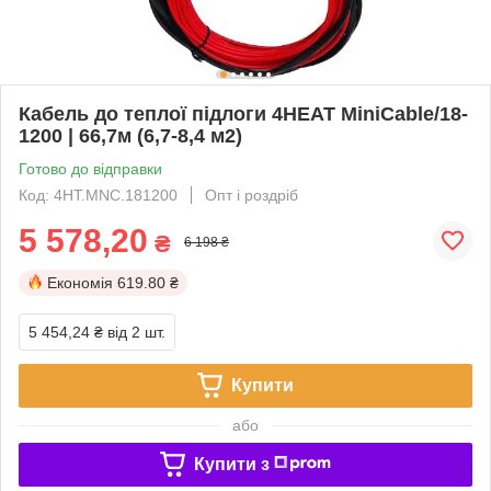
Кабель до теплої підлоги 4HEAT MiniCable/18-
1200 | 66,7м (6,7-8,4 м2)
Готово до відправки
Код: 4HT.MNC.181200
Опт і роздріб
5 578,20
₴
6 198 ₴
Економія
619.80 ₴
5 454,24 ₴
від 2 шт.
Купити
або
Купити з