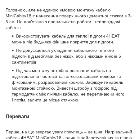
Головною, але не єдиною умовою монтажу кабелю
MiniCable/18 є нанесення поверх нього цементної стяжки в 3-
5 см. Це пов'язано з правильністю роботи і тепловіддачі
кабелю.
Використовувати кабель для теплої підлоги 4HEAT
можна під будь-яке фінішне покриття для підлоги.
Не допускається укладання кабельного теплого
підлоги під меблями без ніжок, або з ніжками нижче 5
сантиметрів.
Під час монтажу потрібно розкласти кабель на
підготовленій чистовій та теплоізольованій поверхні з
фіксованим, розрахованим кроком. Зафіксуйте кабель
монтажною стрічкою. Вивести штробу з гофрою під
термодатчик між лініями кабелю, не перетинаючи його.
І потім, залити це місце стяжкою.
Переваги
Перше, на що звертає увагу покупець – це ціна. Нагрівальний
кабель 4HEAT MiniCable/18 - один із найдоступніших за ціною