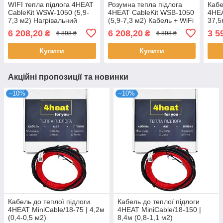
WIFI тепла підлога 4HEAT
Розумна тепла підлога
Кабе
CableKit WSW-1050 (5,9-
4HEAT CableKit WSB-1050
4HEA
7,3 м2) Нагрівальний
(5,9-7,3 м2) Кабель + WiFi
37,5
кабель + Smart регулятор
регулятор + Монт. стрічка
6 208,20
6 208,20
3 5
₴
₴
6 898 ₴
6 898 ₴
+ Гофра
Купити
Купити
Акційні пропозиції та новинки
–10%
–10%
Кабель до теплої підлоги
Кабель до теплої підлоги
4HEAT MiniCable/18-75 | 4,2м
4HEAT MiniCable/18-150 |
(0,4-0,5 м2)
8,4м (0,8-1,1 м2)