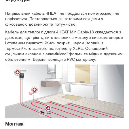
Нагрівальний кабель 4HEAT не продається пометражно і не
нарізається. Поставляється він готовими секціями з
фіксованою довжиною та потужністю.
Кабель для теплої підлоги 4HEAT MiniCable/18 складається з
двох жил, що гріють, виготовлених з металу з високим опором
і ступенем гнучкості. Жили покриті шаром ізоляції із
термостійкого зшитого поліетилену XLPE. Оснащений
суцільним екраном з алюмінієвої фольги та мідним лудженим
обплетенням. Верхня ізоляція з PVC матеріалу.
Монтаж