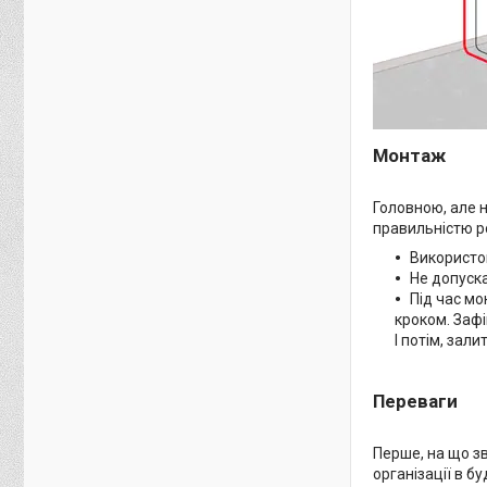
Монтаж
Головною, але 
правильністю ро
Використов
Не допуска
Під час мо
кроком. Заф
І потім, зал
Переваги
Перше, на що зв
організації в б