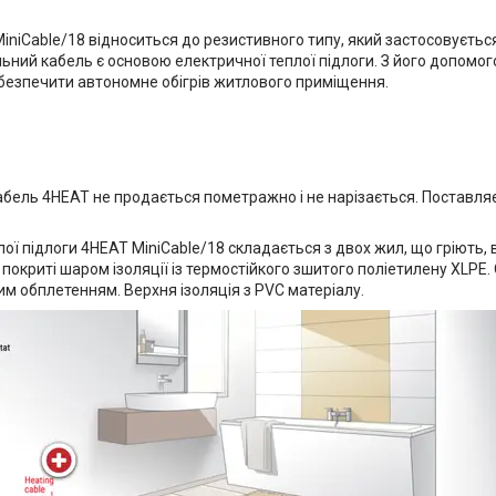
niCable/18 відноситься до резистивного типу, який застосовується
альний кабель є основою електричної теплої підлоги. З його допомо
забезпечити автономне обігрів житлового приміщення.
абель 4HEAT не продається пометражно і не нарізається. Поставля
ої підлоги 4HEAT MiniCable/18 складається з двох жил, що гріють,
 покриті шаром ізоляції із термостійкого зшитого поліетилену XLP
м обплетенням. Верхня ізоляція з PVC матеріалу.