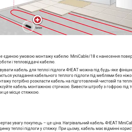
не єдиною умовою монтажу кабелю MiniCable/18 є нанесення поверх 
боти і тепловіддачі кабелю.
увати кабель для теплої підлоги 4HEAT можна під будь-яке фінішн
ється укладання кабельного теплого підлоги під меблями без ніжок
нтажу потрібно розкласти кабель на підготовленій чистовій та теп
іксуйте кабель монтажною стрічкою. Вивести штробу з гофрою під т
ити це місце стяжкою.
ертає увагу покупець – це ціна. Нагрівальний кабель 4HEAT MiniCab
удинку теплої підлоги у стяжку. При цьому, кабель має відмінні кор