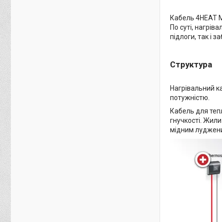
Кабель 4HEAT Mi
По суті, нагрів
підлоги, так і 
Структура
Нагрівальний к
потужністю.
Кабель для тепл
гнучкості. Жили
мідним луджени