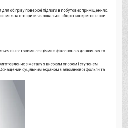
 для обігріву поверхні підлоги в побутових приміщеннях.
гою можна створити як локальне обігрів конкретної зони
ється він готовими секціями з фіксованою довжиною та
 виготовлених з металу з високим опором і ступенем
E. Оснащений суцільним екраном з алюмінієвої фольги та