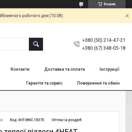
Кошик
айближчого робочого дня (10.08).
+380 (50) 214-47-21
+380 (67) 348-05-18
Контакти
Доставка та оплата
Інструкції
Гарантія та сервіс
Повернення та обмін
ки
Код:
4HT.MNC.18375
Оптом і в роздріб
о теплої підлоги 4HEAT