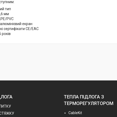
ступним:
ий тип
,6 мм
XLPE/PVC
 алюмінієвий екран
кі сертифікати CE/EAC
5 років
ДЛОГА
ТЕПЛА ПІДЛОГА З
ТЕРМОРЕГУЛЯТОРОМ
ПЛИТКУ
СableKit
 СТЯЖКУ