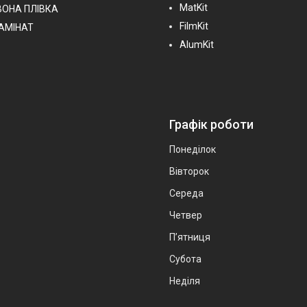
MatKit
ВОНА ПЛІВКА
FilmKit
ЛАМІНАТ
AlumKit
Графік роботи
Понеділок
Вівторок
Середа
Четвер
Пʼятниця
Субота
Неділя