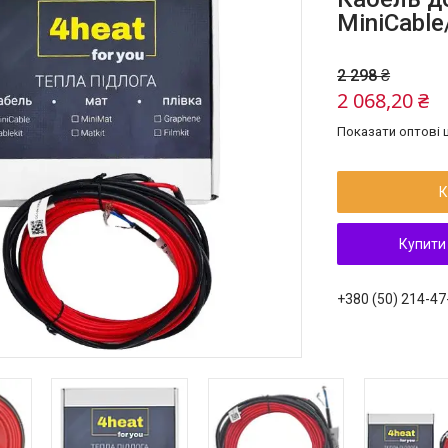
MiniCable
2 298 ₴
2 068,20 ₴
Показати оптові ц
К
Купити
+380 (50) 214-47