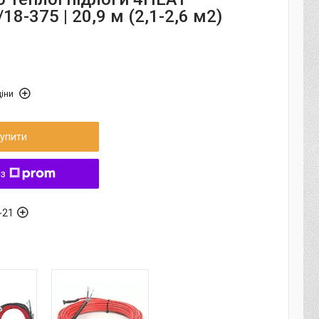
/18-375 | 20,9 м (2,1-2,6 м2)
іни
упити
 з
-21