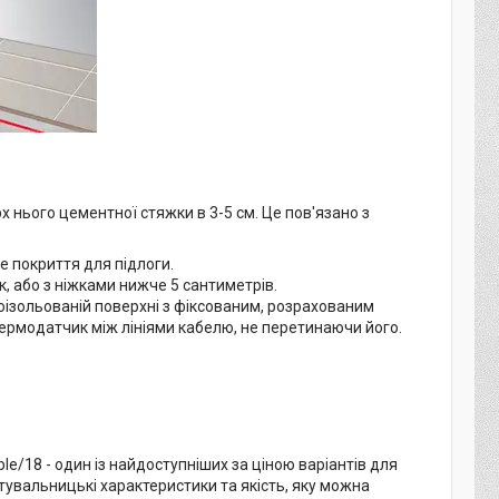
нього цементної стяжки в 3-5 см. Це пов'язано з
е покриття для підлоги.
, або з ніжками нижче 5 сантиметрів.
лоізольованій поверхні з фіксованим, розрахованим
ермодатчик між лініями кабелю, не перетинаючи його.
le/18 - один із найдоступніших за ціною варіантів для
истувальницькі характеристики та якість, яку можна