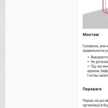
Монтаж
Головною, але 
правильністю ро
Використов
Не допуска
Під час мо
кроком. Заф
І потім, зал
Переваги
Перше, на що зв
організації в б