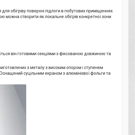
 для обігріву поверхні підлоги в побутових приміщеннях.
гою можна створити як локальне обігрів конкретної зони
ється він готовими секціями з фіксованою довжиною та
 виготовлених з металу з високим опором і ступенем
E. Оснащений суцільним екраном з алюмінієвої фольги та