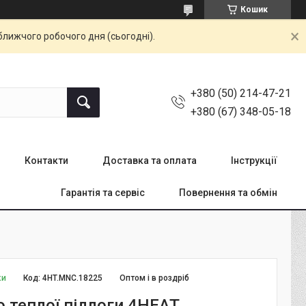
Кошик
ближчого робочого дня (сьогодні).
+380 (50) 214-47-21
+380 (67) 348-05-18
Контакти
Доставка та оплата
Інструкції
Гарантія та сервіс
Повернення та обмін
ки
Код:
4HT.MNC.18225
Оптом і в роздріб
о теплої підлоги 4HEAT