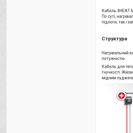
Кабель 4HEAT Mi
По суті, нагрів
підлоги, так і 
Структура
Нагрівальний к
потужністю.
Кабель для тепл
гнучкості. Жили
мідним луджени