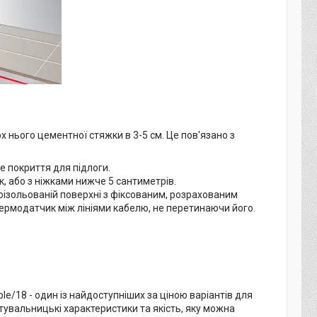
нього цементної стяжки в 3-5 см. Це пов'язано з
е покриття для підлоги.
, або з ніжками нижче 5 сантиметрів.
лоізольованій поверхні з фіксованим, розрахованим
ермодатчик між лініями кабелю, не перетинаючи його.
le/18 - один із найдоступніших за ціною варіантів для
истувальницькі характеристики та якість, яку можна