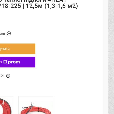
/18-225 | 12,5м (1,3-1,6 м2)
іни
упити
 з
-21