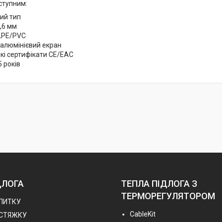
ступним:
ий тип
,6 мм
XLPE/PVC
 алюмінієвий екран
кі сертифікати CE/EAC
5 років
ДЛОГА
ТЕПЛА ПІДЛОГА З
ТЕРМОРЕГУЛЯТОРОМ
ПЛИТКУ
СableKit
 СТЯЖКУ