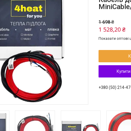
MiniCable
1 698 ₴
1 528,20 ₴
Показати оптові ц
К
Купити
+380 (50) 214-47