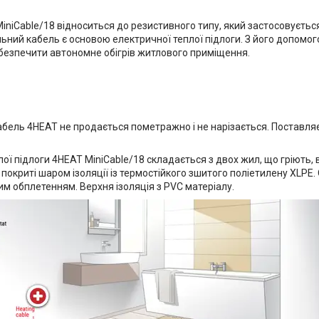
niCable/18 відноситься до резистивного типу, який застосовується
альний кабель є основою електричної теплої підлоги. З його допомо
забезпечити автономне обігрів житлового приміщення.
абель 4HEAT не продається пометражно і не нарізається. Поставля
ої підлоги 4HEAT MiniCable/18 складається з двох жил, що гріють,
 покриті шаром ізоляції із термостійкого зшитого поліетилену XLP
м обплетенням. Верхня ізоляція з PVC матеріалу.