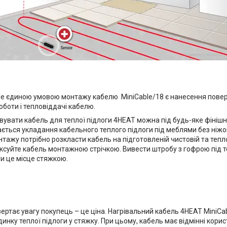
не єдиною умовою монтажу кабелю MiniCable/18 є нанесення поверх 
боти і тепловіддачі кабелю.
увати кабель для теплої підлоги 4HEAT можна під будь-яке фінішн
ється укладання кабельного теплого підлоги під меблями без ніжок
нтажу потрібно розкласти кабель на підготовленій чистовій та теп
іксуйте кабель монтажною стрічкою. Вивести штробу з гофрою під т
ити це місце стяжкою.
ертає увагу покупець – це ціна. Нагрівальний кабель 4HEAT MiniCab
удинку теплої підлоги у стяжку. При цьому, кабель має відмінні кор