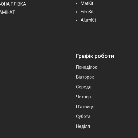
MatKit
ВОНА ПЛІВКА
FilmKit
ЛАМІНАТ
AlumKit
Графік роботи
Понеділок
Вівторок
Середа
Четвер
Пʼятниця
Субота
Неділя