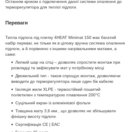
Останнім кроком є підключення даної системи опалення до
терморегулятора для теплої підлоги.
Переваги
Тепла підлога під плитку 4HEAT Minimat 150 має багатий
набір переваг, не тільки як в цілому зручна система опалення
підлоги, а й порівняно з іншими нагрівальними матами, а
саме:
Липкий шар на сітці – дозволяє спростити монтаж при
розкладці та зафіксувати мат у потрібному місці
Двожильний тип - також спрощує монтаж, дозволяючи
виводити до терморегулятора лише один бік кабелю
Ізоляція жили XLPE - термостійкий пошитий
поліетилен з температурою плавлення 200°C
Суцільний екран із алюмінієвої фольги
Товщина мату 3,6 мм., що дозволяє не збільшувати
фінішну висоту підлоги.
Сертифікація CE | EAC