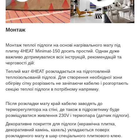
Монтаж
Монтаж теплої підлоги на основі нагрівального мату під
плитку 4HEAT Minimat-150 досить простий. Однак дуже
важливо дотримуватися всіх інструкцій, рекомендацій та
черговості дій:
Теплий мат 4HEAT розкладається на підготовленій
теплоізольованій підлозі. Для створення необхідної зони
обігріву сітку розрізають не зачіпаючи кабелю і розгортають
секцію теплої підлоги в потрібному напрямку.
Після розкладки мату край кабелю заводять до
терморегулятора на стіні, де також в підрозетнику буде
розміщуватися живлення 230V і термопара (датчик підлоги).
Декоративне покриття для підлоги (керамічна плитка,
декоративний камінь, кахель) укладаються поверх
розкладеного мату в шар спеціального плиткового клею.