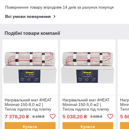
Повернення товару впродовж 14 днів за рахунок покупця
Всі умови повернення
Подібні товари компанії
Нагрівальний мат 4HEAT
Нагрівальний мат 4HEAT
Нагр
Minimat-150-8,0 м2 |
Minimat-150-5,0 м2 |
Mini
Тепла підлога під плитку
Тепла підлога під плитку
Тепл
7 378,20
5 038,20
5 6
₴
₴
8 198 ₴
5 598 ₴
Купити
Купити