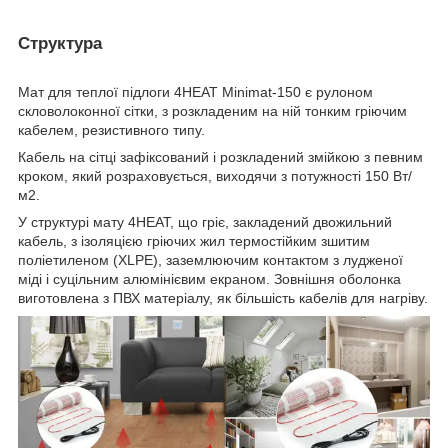
Структура
Мат для теплої підлоги 4HEAT Minimat-150 є рулоном
скловолоконної сітки, з розкладеним на ній тонким гріючим
кабелем, резистивного типу.
Кабель на сітці зафіксований і розкладений змійкою з певним
кроком, який розраховується, виходячи з потужності 150 Вт/
м2.
У структурі мату 4HEAT, що гріє, закладений двожильний
кабель, з ізоляцією гріючих жил термостійким зшитим
поліетиленом (XLPE), заземлюючим контактом з лудженої
міді і суцільним алюмінієвим екраном. Зовнішня оболонка
виготовлена з ПВХ матеріалу, як більшість кабелів для нагріву.