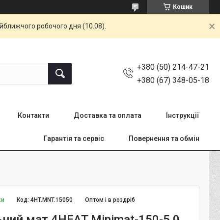
Кошик
айближчого робочого дня (10.08).
+380 (50) 214-47-21
+380 (67) 348-05-18
Контакти
Доставка та оплата
Інструкції
Гарантія та сервіс
Повернення та обмін
ки
Код:
4HT.MNT.15050
Оптом і в роздріб
ьний мат 4HEAT Minimat-150-5,0