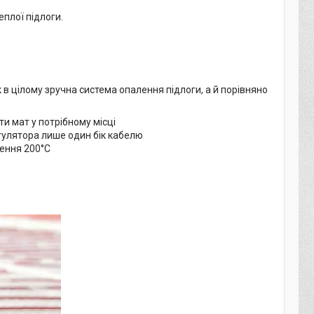
плої підлоги.
к в цілому зручна система опалення підлоги, а й порівняно
и мат у потрібному місці
улятора лише один бік кабелю
лення 200°C