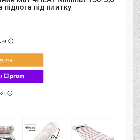
а підлога під плитку
іни
упити
 з
-21