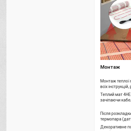
Монтаж
Монтаж теплої 
всіх інструкцій,
Теплий мат 4HEA
зачіпаючи кабел
Після розкладк
термопара (датч
Декоративне по