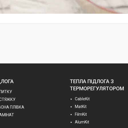
ДЛОГА
ТЕПЛА ПІДЛОГА З
ТЕРМОРЕГУЛЯТОРОМ
ПЛИТКУ
СableKit
 СТЯЖКУ
MatKit
ВОНА ПЛІВКА
FilmKit
ЛАМІНАТ
AlumKit