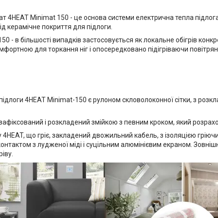
т 4HEAT Minimat 150 - це основа системи електрична тепла підлога
д керамічне покриття для підлоги.
50 - в більшості випадків застосовується як локальне обігрів конк
мфортною для торкання ніг і опосередковано підігріваючи повітрян
підлоги 4HEAT Minimat-150 є рулоном скловолоконної сітки, з розк
 зафіксований і розкладений змійкою з певним кроком, який розрах
у 4HEAT, що гріє, закладений двожильний кабель, з ізоляцією грію
нтактом з лудженої міді і суцільним алюмінієвим екраном. Зовнішн
ріву.