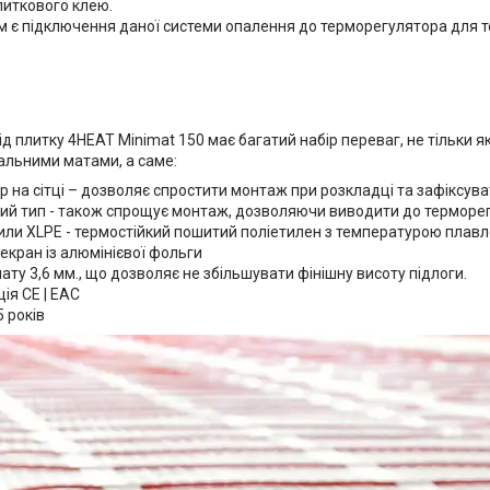
литкового клею.
м є підключення даної системи опалення до терморегулятора для те
ід плитку 4HEAT Minimat 150 має багатий набір переваг, не тільки я
вальними матами, а саме:
 на сітці – дозволяє спростити монтаж при розкладці та зафіксуват
й тип - також спрощує монтаж, дозволяючи виводити до терморег
жили XLPE - термостійкий пошитий поліетилен з температурою плав
екран із алюмінієвої фольги
ту 3,6 мм., що дозволяє не збільшувати фінішну висоту підлоги.
ія CE | EAC
5 років