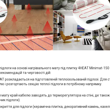
підлоги на основі нагрівального мату під плитку 4HEAT Minimat-1
 рекомендацій та черговості дій:
T розкладається на підготовленій теплоізольованій підлозі. Для ст
ю і розгортають секцію теплої підлоги в потрібному напрямку.
и мату край кабелю заводять до терморегулятора на стіні, де тако
ик підлоги).
криття для підлоги (керамічна плитка, декоративний камінь, кахе