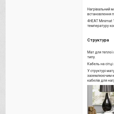
Нагрівальний ма
встановлення пі
4HEAT Minimat 1
температуру ко
Структура
Мат для теплої 
типу.
Кабель на сітці
У структурі мат
заземлюючим ко
кабелів для наг