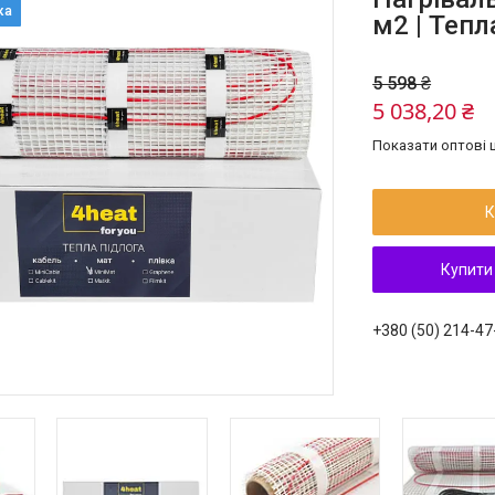
м2 | Тепл
5 598 ₴
5 038,20 ₴
Показати оптові ц
К
Купити
+380 (50) 214-47