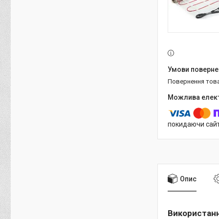
повернення тов
покидаючи сайт
Опис
Використан