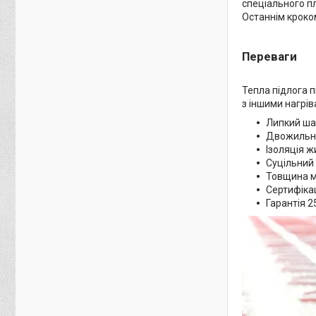
спеціального п
Останнім кроко
Переваги
Тепла підлога п
з іншими нагрі
Липкий шар
Двожильни
Ізоляція 
Суцільний 
Товщина ма
Сертифікац
Гарантія 2