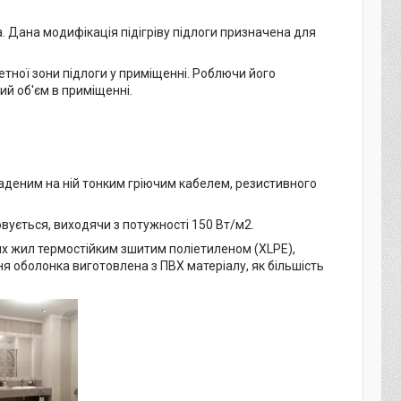
. Дана модифікація підігріву підлоги призначена для
ретної зони підлоги у приміщенні. Роблючи його
ий об'єм в приміщенні.
ладеним на ній тонким гріючим кабелем, резистивного
овується, виходячи з потужності 150 Вт/м2.
чих жил термостійким зшитим поліетиленом (XLPE),
я оболонка виготовлена з ПВХ матеріалу, як більшість