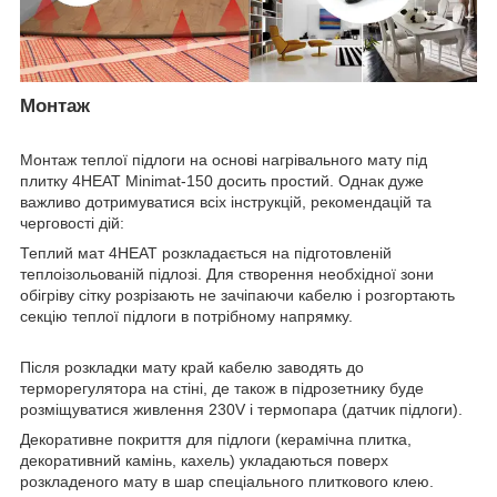
Монтаж
Монтаж теплої підлоги на основі нагрівального мату під
плитку 4HEAT Minimat-150 досить простий. Однак дуже
важливо дотримуватися всіх інструкцій, рекомендацій та
черговості дій:
Теплий мат 4HEAT розкладається на підготовленій
теплоізольованій підлозі. Для створення необхідної зони
обігріву сітку розрізають не зачіпаючи кабелю і розгортають
секцію теплої підлоги в потрібному напрямку.
Після розкладки мату край кабелю заводять до
терморегулятора на стіні, де також в підрозетнику буде
розміщуватися живлення 230V і термопара (датчик підлоги).
Декоративне покриття для підлоги (керамічна плитка,
декоративний камінь, кахель) укладаються поверх
розкладеного мату в шар спеціального плиткового клею.