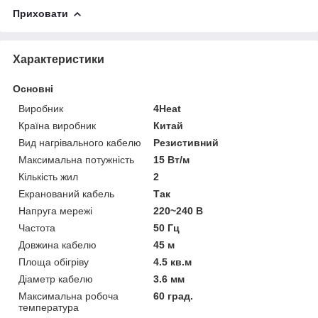
Приховати
Характеристики
Основні
Виробник
4Heat
Країна виробник
Китай
Вид нагрівального кабелю
Резистивний
Максимальна потужність
15 Вт/м
Кількість жил
2
Екранований кабель
Так
Напруга мережі
220~240 В
Частота
50 Гц
Довжина кабелю
45 м
Площа обігріву
4.5 кв.м
Діаметр кабелю
3.6 мм
Максимальна робоча
60 град.
температура