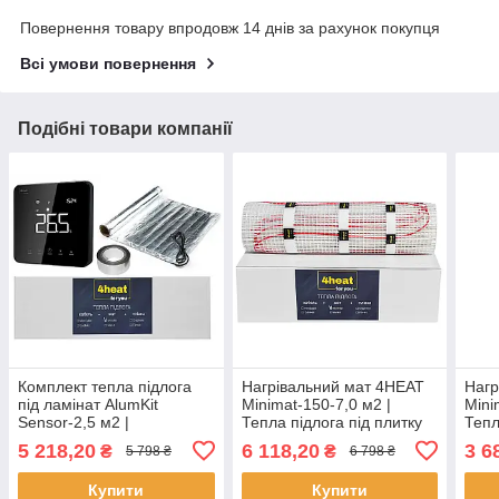
Повернення товару впродовж 14 днів за рахунок покупця
Всі умови повернення
Подібні товари компанії
Комплект тепла підлога
Нагрівальний мат 4HEAT
Нагр
під ламінат AlumKit
Minimat-150-7,0 м2 |
Mini
Sensor-2,5 м2 |
Тепла підлога під плитку
Тепл
Алюмінієвий мат +
5 218,20
6 118,20
3 6
₴
₴
5 798 ₴
6 798 ₴
Сенсорний
терморегулятор 4HEAT
Купити
Купити