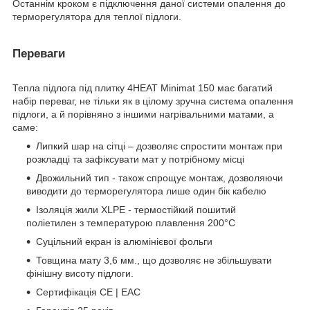
Останнім кроком є підключення даної системи опалення до
терморегулятора для теплої підлоги.
Переваги
Тепла підлога під плитку 4HEAT Minimat 150 має багатий
набір переваг, не тільки як в цілому зручна система опалення
підлоги, а й порівняно з іншими нагрівальними матами, а
саме:
Липкий шар на сітці – дозволяє спростити монтаж при
розкладці та зафіксувати мат у потрібному місці
Двожильний тип - також спрощує монтаж, дозволяючи
виводити до терморегулятора лише один бік кабелю
Ізоляція жили XLPE - термостійкий пошитий
поліетилен з температурою плавлення 200°C
Суцільний екран із алюмінієвої фольги
Товщина мату 3,6 мм., що дозволяє не збільшувати
фінішну висоту підлоги.
Сертифікація CE | EAC