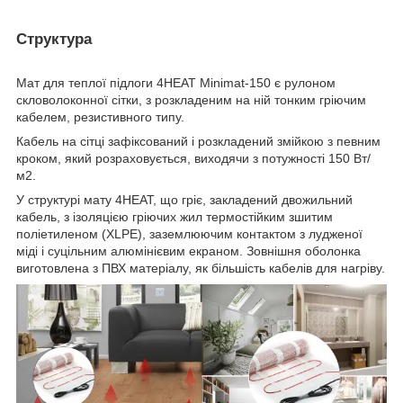
Структура
Мат для теплої підлоги 4HEAT Minimat-150 є рулоном
скловолоконної сітки, з розкладеним на ній тонким гріючим
кабелем, резистивного типу.
Кабель на сітці зафіксований і розкладений змійкою з певним
кроком, який розраховується, виходячи з потужності 150 Вт/
м2.
У структурі мату 4HEAT, що гріє, закладений двожильний
кабель, з ізоляцією гріючих жил термостійким зшитим
поліетиленом (XLPE), заземлюючим контактом з лудженої
міді і суцільним алюмінієвим екраном. Зовнішня оболонка
виготовлена з ПВХ матеріалу, як більшість кабелів для нагріву.