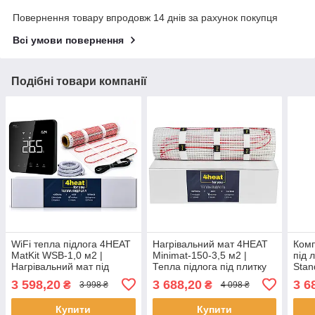
Повернення товару впродовж 14 днів за рахунок покупця
Всі умови повернення
Подібні товари компанії
WiFi тепла підлога 4HEAT
Нагрівальний мат 4HEAT
Комп
MatKit WSB-1,0 м2 |
Minimat-150-3,5 м2 |
під 
Нагрівальний мат під
Тепла підлога під плитку
Stan
плитку + розумний
Алюм
3 598,20
3 688,20
3 6
₴
₴
3 998 ₴
4 098 ₴
регулятор
Тер
Купити
Купити