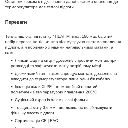
Останнім кроком є підключення даної системи опалення до
терморегулятора для теплої підлоги.
Переваги
Тепла підлога під плитку 4HEAT Minimat 150 має багатий
набір переваг, не тільки як в цілому зручна система опалення
підлоги, а й порівняно з іншими нагрівальними матами, а
саме:
Липкий шар на сітці – дозволяє спростити монтаж при
розкладці та зафіксувати мат у потрібному місці
Двожильний тип - також спрощує монтаж, дозволяючи
виводити до терморегулятора лише один бік кабелю
Ізоляція жили XLPE - термостійкий пошитий
поліетилен з температурою плавлення 200°C
Суцільний екран із алюмінієвої фольги
Товщина мату 3,6 мм., що дозволяє не збільшувати
фінішну висоту підлоги.
Сертифікація CE | EAC