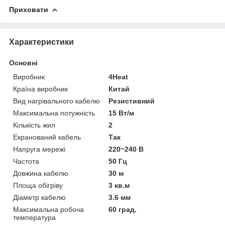
Приховати
Характеристики
Основні
Виробник
4Heat
Країна виробник
Китай
Вид нагрівального кабелю
Резистивний
Максимальна потужність
15 Вт/м
Кількість жил
2
Екранований кабель
Так
Напруга мережі
220~240 В
Частота
50 Гц
Довжина кабелю
30 м
Площа обігріву
3 кв.м
Діаметр кабелю
3.6 мм
Максимальна робоча
60 град.
температура