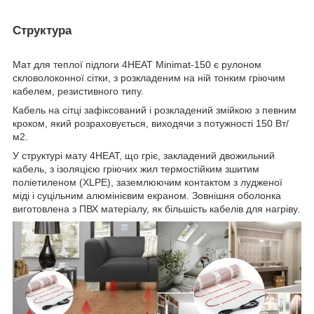
Структура
Мат для теплої підлоги 4HEAT Minimat-150 є рулоном
скловолоконної сітки, з розкладеним на ній тонким гріючим
кабелем, резистивного типу.
Кабель на сітці зафіксований і розкладений змійкою з певним
кроком, який розраховується, виходячи з потужності 150 Вт/
м2.
У структурі мату 4HEAT, що гріє, закладений двожильний
кабель, з ізоляцією гріючих жил термостійким зшитим
поліетиленом (XLPE), заземлюючим контактом з лудженої
міді і суцільним алюмінієвим екраном. Зовнішня оболонка
виготовлена з ПВХ матеріалу, як більшість кабелів для нагріву.