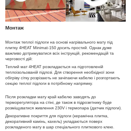
Монтаж
Монтаж теплої підлоги на основі нагрівального мату під
плитку 4HEAT Minimat-150 досить простий. Однак дуже
важливо дотримуватися всіх інструкцій, рекомендацій та
черговості дій:
Теплий мат 4HEAT розкладається на підготовленій
теплоізольованій підлозі. Для створення необхідної зони
обігріву сітку розрізають не зачіпаючи кабелю і розгортають
секцію теплої підлоги в потрібному напрямку.
Після розкладки мату край кабелю заводять до
терморегулятора на стіні, де також в підрозетнику буде
розміщуватися живлення 230V і термопара (датчик підлоги).
Декоративне покриття для підлоги (керамічна плитка,
декоративний камінь, кахель) укладаються поверх
розкладеного мату в шар спеціального плиткового клею.