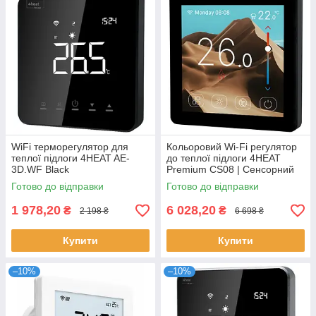
WiFi терморегулятор для
Кольоровий Wi-Fi регулятор
теплої підлоги 4HEAT AE-
до теплої підлоги 4HEAT
3D.WF Black
Premium CS08 | Сенсорний
TFT-дисплей 4-дюйма
Готово до відправки
Готово до відправки
1 978,20
6 028,20
₴
₴
2 198 ₴
6 698 ₴
Купити
Купити
–10%
–10%