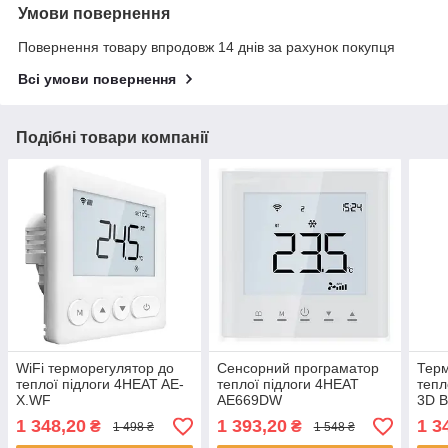
Умови повернення
Повернення товару впродовж 14 днів за рахунок покупця
Всі умови повернення
Подібні товари компанії
WiFi терморегулятор до
Сенсорний програматор
Терм
теплої підлоги 4HEAT AE-
теплої підлоги 4HEAT
тепл
X.WF
AE669DW
3D B
серв
1 348,20
1 393,20
1 3
₴
₴
1 498 ₴
1 548 ₴
підр