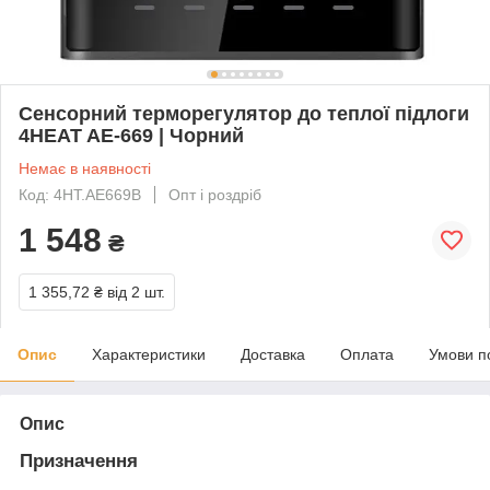
Сенсорний терморегулятор до теплої підлоги
4HEAT AE-669 | Чорний
Немає в наявності
Код: 4HT.AE669B
Опт і роздріб
1 548
₴
1 355,72 ₴
від 2 шт.
Опис
Характеристики
Доставка
Оплата
Умови п
Опис
Призначення