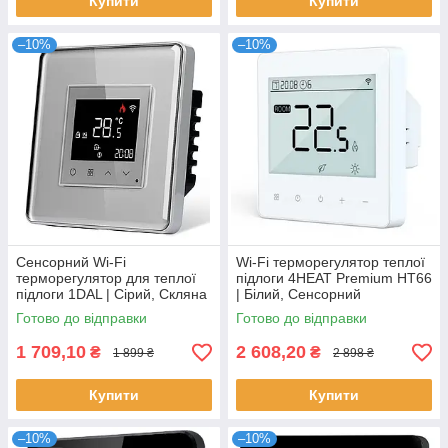
Купити
Купити
–10%
–10%
Сенсорний Wi-Fi
Wi-Fi терморегулятор теплої
терморегулятор для теплої
підлоги 4HEAT Premium HT66
підлоги 1DAL | Сірий, Скляна
| Білий, Сенсорний
рамка
Готово до відправки
Готово до відправки
1 709,10
2 608,20
₴
₴
1 899 ₴
2 898 ₴
Купити
Купити
–10%
–10%