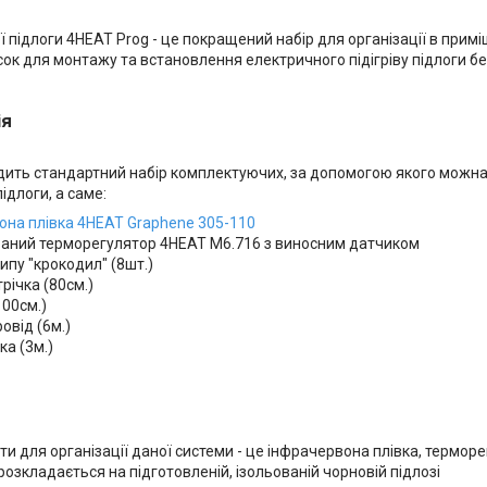
 підлоги 4HEAT Prog - це покращений набір для організації в примі
ок для монтажу та встановлення електричного підігріву підлоги бе
ія
дить стандартний набір комплектуючих, за допомогою якого можна 
длоги, а саме:
она плівка 4HEAT Graphene 305-110
аний терморегулятор 4HEAT M6.716 з виносним датчиком
ипу "крокодил" (8шт.)
трічка (80см.)
100см.)
овід (6м.)
а (3м.)
и для організації даної системи - це інфрачервона плівка, термор
а розкладається на підготовленій, ізольованій чорновій підлозі