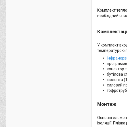
Комплект теплої
необхідний спис
Комплектац
У комплект вхо
температурою пі
інфрачерв
програмов
конектор т
бутілова с
ізолента (
силовий пр
гофротрубк
Монтаж
Основні елемент
ізоляції. Плівк