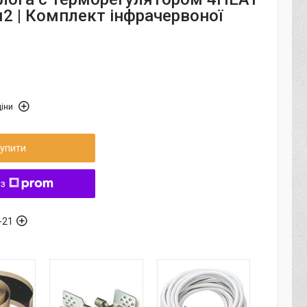
м2 | Комплект інфрачервоної
іни
упити
 з
-21