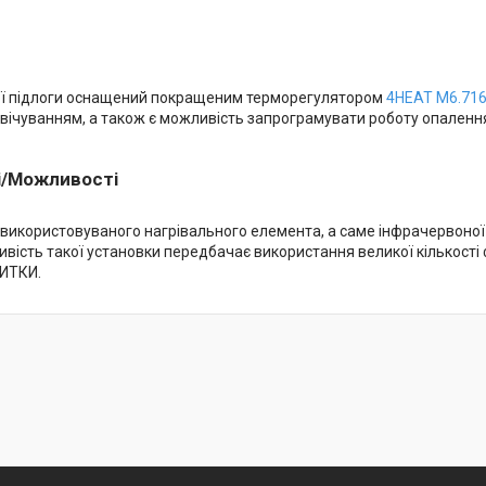
ої підлоги оснащений покращеним терморегулятором
4HEAT M6.71
свічуванням, а також є можливість запрограмувати роботу опалення
і/Можливості
 використовуваного нагрівального елемента, а саме інфрачервоної 
вість такої установки передбачає використання великої кількості 
ИТКИ.