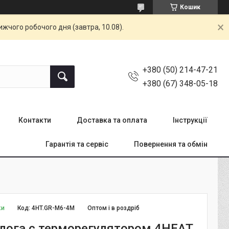
Кошик
жчого робочого дня (завтра, 10.08).
+380 (50) 214-47-21
+380 (67) 348-05-18
Контакти
Доставка та оплата
Інструкції
Гарантія та сервіс
Повернення та обмін
ки
Код:
4HT.GR-M6-4M
Оптом і в роздріб
длога с терморегулятором 4HEAT