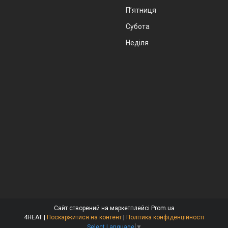
Пʼятниця
Субота
Неділя
Сайт створений на маркетплейсі
Prom.ua
4HEAT |
Поскаржитися на контент
|
Політика конфіденційності
Select Language
▼